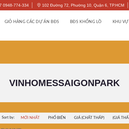
7 0948-774-334
102 Đường 72, Phường 10, Quận 6, TP.HCM
GIỎ HÀNG CÁC DỰ ÁN BĐS
BĐS KHỔNG LỒ
KHU VỰ
VINHOMESSAIGONPARK
Sort by:
MỚI NHẤT
PHỔ BIẾN
GIÁ (CHẤT THẤP)
(GIÁ THẤ