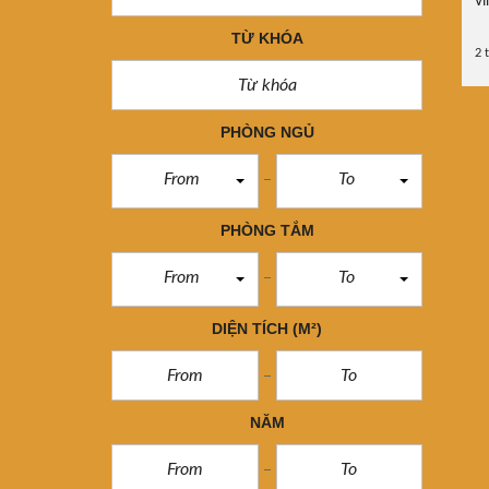
v
TỪ KHÓA
2 
PHÒNG NGỦ
From
To
PHÒNG TẮM
From
To
DIỆN TÍCH
(M²)
NĂM