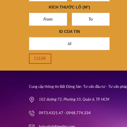
KÍCH THƯỚC LÔ
(M²)
ID CỦA TIN
CLEAR
Cung cấp thông tin Bất Động Sản -Tư vấn đầu tư - Tư vấn pháp
102 đường 72, Phường 10, Quận 6, TP. HCM
0973.4321.47 - 0948.774.334
hotro@daihientho.com