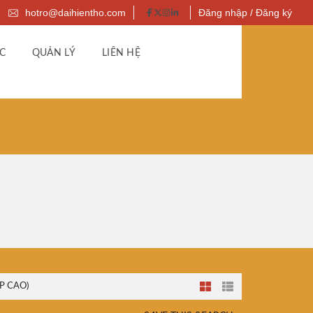
hotro@daihientho.com
Đăng nhập / Đăng ký
C
QUẢN LÝ
LIÊN HỆ
P CAO)