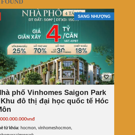
 FOUND
SANG NHƯỢNG
Nhà phố Vinhomes Saigon Park
 Khu đô thị đại học quốc tế Hóc
Môn
.000.000.000vnđ
ẻ từ khóa:
hocmon
,
vinhomeshocmon
,