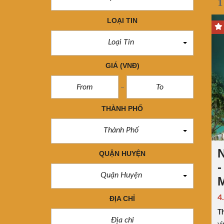
1
LOẠI TIN
Loại Tin
GIÁ
(VNĐ)
THÀNH PHỐ
Thành Phố
QUẬN HUYỆN
-
Quận Huyện
4
ĐỊA CHỈ
Th