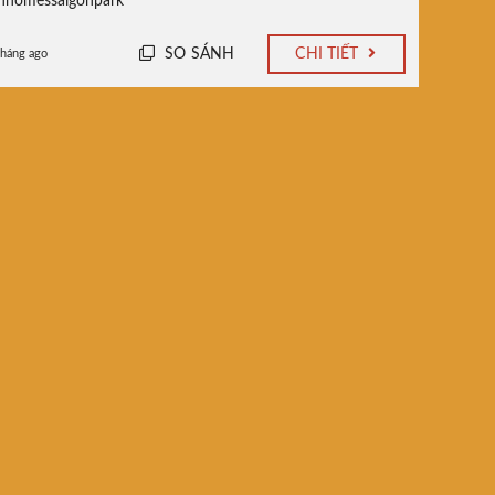
inhomessaigonpark
SO SÁNH
CHI TIẾT
tháng ago