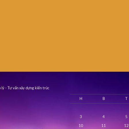
 lý - Tư vấn xây dựng kiến trúc
H
B
T
3
4
5
10
11
12