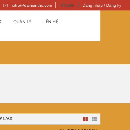
hotro@daihientho.com
Đăng nhập / Đăng ký
C
QUẢN LÝ
LIÊN HỆ
P CAO)