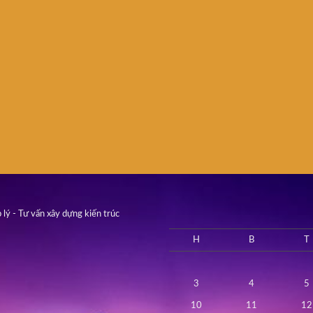
 lý - Tư vấn xây dựng kiến trúc
H
B
T
3
4
5
10
11
12