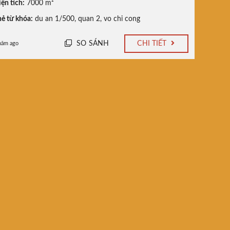
ện tích:
7000 m²
ẻ từ khóa:
du an 1/500
,
quan 2
,
vo chi cong
SO SÁNH
CHI TIẾT
năm ago