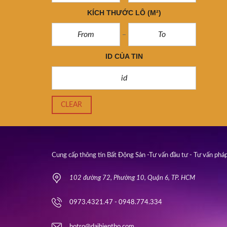
KÍCH THƯỚC LÔ
(M²)
ID CỦA TIN
CLEAR
Cung cấp thông tin Bất Động Sản -Tư vấn đầu tư - Tư vấn pháp
102 đường 72, Phường 10, Quận 6, TP. HCM
0973.4321.47 - 0948.774.334
hotro@daihientho.com