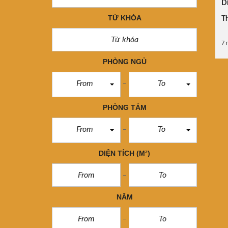
Di
TỪ KHÓA
Th
7 
PHÒNG NGỦ
From
To
PHÒNG TẮM
From
To
DIỆN TÍCH
(M²)
NĂM