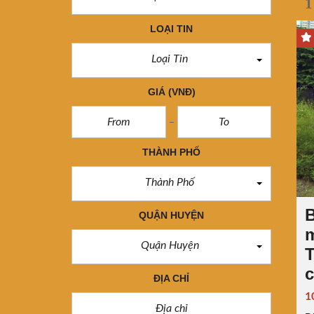
1
LOẠI TIN
Loại Tin
GIÁ
(VNĐ)
THÀNH PHỐ
Thành Phố
B
QUẬN HUYỆN
m
Quận Huyện
T
c
ĐỊA CHỈ
1