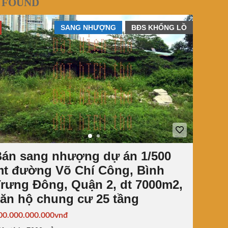
 FOUND
SANG NHƯỢNG
BĐS KHỔNG LỒ
án sang nhượng dự án 1/500
t đường Võ Chí Công, Bình
rưng Đông, Quận 2, dt 7000m2,
ăn hộ chung cư 25 tầng
00.000.000.000vnđ