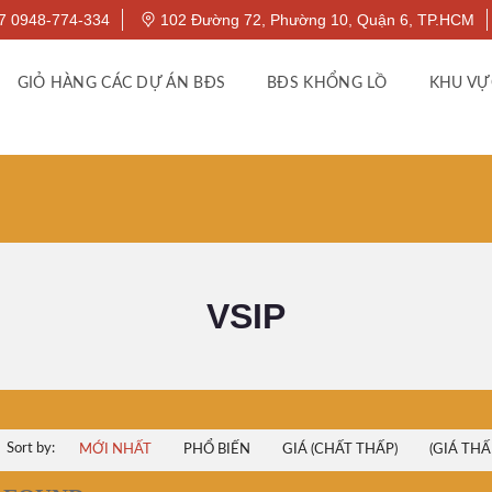
7 0948-774-334
102 Đường 72, Phường 10, Quận 6, TP.HCM
GIỎ HÀNG CÁC DỰ ÁN BĐS
BĐS KHỔNG LỒ
KHU VỰ
VSIP
Sort by:
MỚI NHẤT
PHỔ BIẾN
GIÁ (CHẤT THẤP)
(GIÁ THẤ