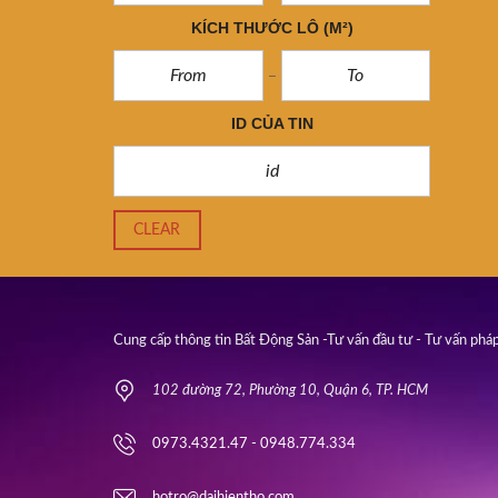
KÍCH THƯỚC LÔ
(M²)
ID CỦA TIN
CLEAR
Cung cấp thông tin Bất Động Sản -Tư vấn đầu tư - Tư vấn pháp
102 đường 72, Phường 10, Quận 6, TP. HCM
0973.4321.47 - 0948.774.334
hotro@daihientho.com