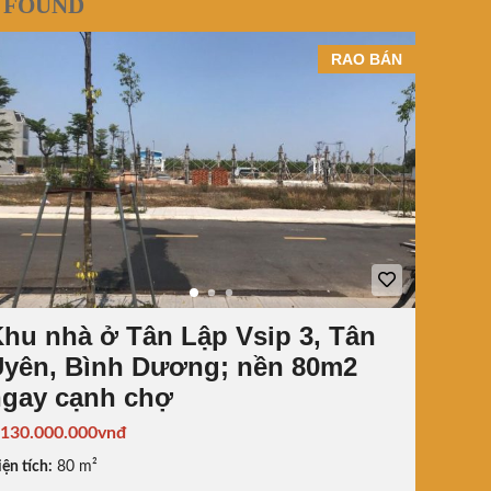
 FOUND
RAO BÁN
hu nhà ở Tân Lập Vsip 3, Tân
Uyên, Bình Dương; nền 80m2
ngay cạnh chợ
.130.000.000vnđ
ện tích:
80 m²