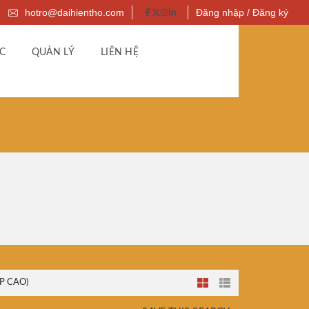
hotro@daihientho.com
Đăng nhập / Đăng ký
C
QUẢN LÝ
LIÊN HỆ
P CAO)