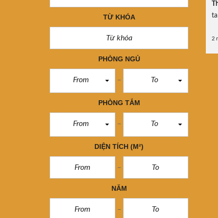
Th
ta
TỪ KHÓA
2 
PHÒNG NGỦ
From
To
PHÒNG TẮM
From
To
DIỆN TÍCH
(M²)
NĂM