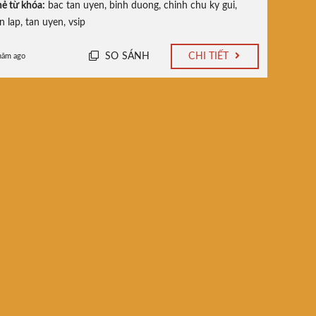
ẻ từ khóa:
bac tan uyen
,
binh duong
,
chinh chu ky gui
,
n lap
,
tan uyen
,
vsip
SO SÁNH
CHI TIẾT
năm ago