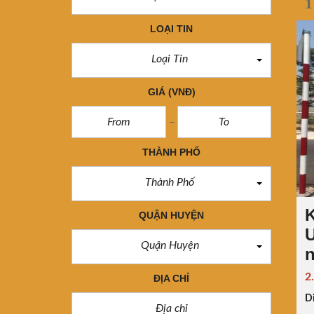
1
LOẠI TIN
Loại Tin
GIÁ
(VNĐ)
THÀNH PHỐ
Thành Phố
K
QUẬN HUYỆN
Quận Huyện
2
ĐỊA CHỈ
Di