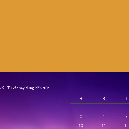
 lý - Tư vấn xây dựng kiến trúc
H
B
T
3
4
5
10
11
12