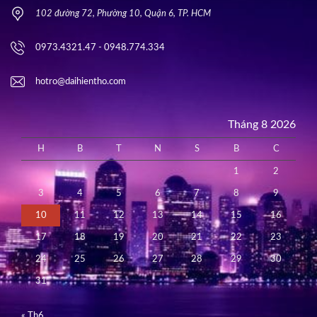
102 đường 72, Phường 10, Quận 6, TP. HCM
0973.4321.47 - 0948.774.334
hotro@daihientho.com
Tháng 8 2026
H
B
T
N
S
B
C
1
2
3
4
5
6
7
8
9
10
11
12
13
14
15
16
17
18
19
20
21
22
23
24
25
26
27
28
29
30
31
« Th6