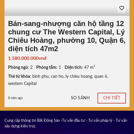
Bán-sang-nhượng căn hộ tầng 12
chung cư The Western Capital, Lý
Chiêu Hoàng, phường 10, Quận 6,
diện tích 47m2
1.580.000.000vnđ
Phòng ngủ:
2
Phòng tắm:
1
Diện tích:
47 m²
Thẻ từ khóa:
binh phu
,
can ho
,
ly chieu hoang
,
quan 6
,
western Capital
SO SÁNH
CHI TIẾT
8 năm ago
Cung cấp thông tin Bất Động Sản -Tư vấn đầu tư - Tư vấn pháp lý - Tư vấn
xây dựng kiến trúc