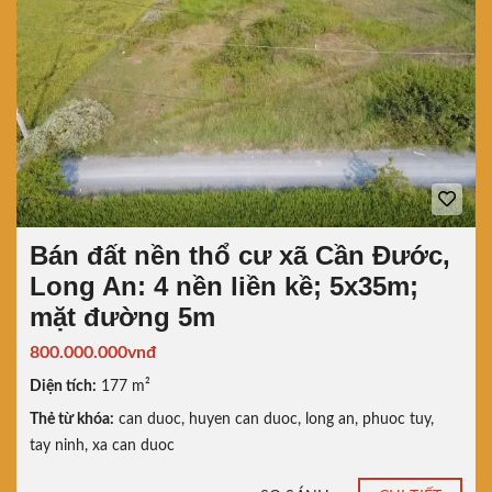
Bán đất nền thổ cư xã Cần Đước,
Long An: 4 nền liền kề; 5x35m;
mặt đường 5m
800.000.000vnđ
Diện tích:
177 m²
Thẻ từ khóa:
can duoc
,
huyen can duoc
,
long an
,
phuoc tuy
,
tay ninh
,
xa can duoc