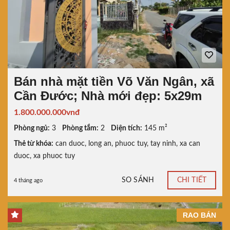
Bán nhà mặt tiền Võ Văn Ngân, xã
Cần Đước; Nhà mới đẹp: 5x29m
1.800.000.000vnđ
Phòng ngủ:
3
Phòng tắm:
2
Diện tích:
145 m²
Thẻ từ khóa:
can duoc
,
long an
,
phuoc tuy
,
tay ninh
,
xa can
duoc
,
xa phuoc tuy
SO SÁNH
CHI TIẾT
4 tháng ago
RAO BÁN