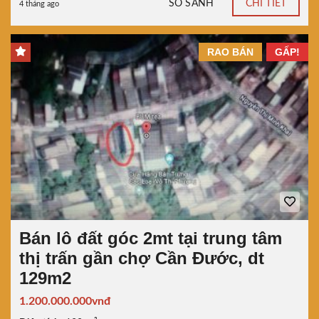
SO SÁNH
CHI TIẾT
4 tháng ago
RAO BÁN
GẤP!
Bán lô đất góc 2mt tại trung tâm
thị trấn gần chợ Cần Đước, dt
129m2
1.200.000.000vnđ