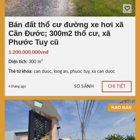
Bán đất thổ cư đường xe hơi xã
Cần Đước; 300m2 thổ cư, xã
Phước Tuy cũ
1.200.000.000vnđ
Diện tích:
300 m²
Thẻ từ khóa:
can duoc
,
long an
,
phuoc tuy
,
xa can duoc
SO SÁNH
CHI TIẾT
4 tháng ago
RAO BÁN