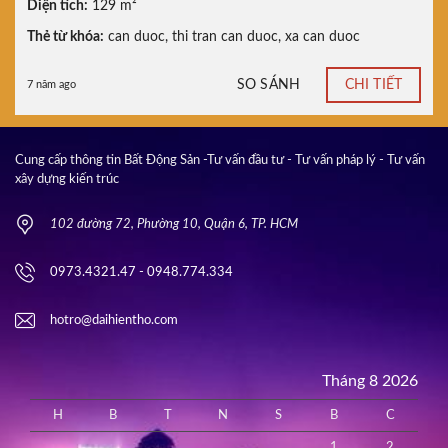
Diện tích:
129 m²
Thẻ từ khóa:
can duoc
,
thi tran can duoc
,
xa can duoc
SO SÁNH
CHI TIẾT
7 năm ago
Cung cấp thông tin Bất Động Sản -Tư vấn đầu tư - Tư vấn pháp lý - Tư vấn
xây dựng kiến trúc
102 đường 72, Phường 10, Quận 6, TP. HCM
0973.4321.47 - 0948.774.334
hotro@daihientho.com
Tháng 8 2026
H
B
T
N
S
B
C
1
2