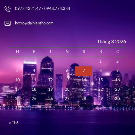
0973.4321.47 - 0948.774.334
hotro@daihientho.com
Tháng 8 2026
H
B
T
N
S
B
C
1
2
3
4
5
6
7
8
9
10
11
12
13
14
15
16
17
18
19
20
21
22
23
24
25
26
27
28
29
30
31
« Th6