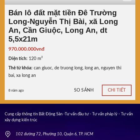
Bán lô đất mặt tiền Đê Trường
Long-Nguyễn Thị Bài, xã Long
An, Cần Giuộc, Long An, dt
5,5x21m
970.000.000vnđ
Diện tích:
120 m²
Thẻ từ khóa:
can giuoc
,
de truong long
,
long an
,
nguyen thi
bai
,
xa long an
SO SÁNH
CHI TIẾT
8 năm ago
Cung cấp thông tin Bất Động Sản -Tư vấn đầu tư - Tư vấn pháp lý - Tư vấn
xây dựng kiến trúc
102 đường 72, Phường 10, Quận 6, TP. HCM