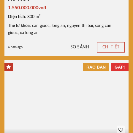
1.550.000.000vnđ
Diện tích:
800 m²
Thẻ từ khóa:
can giuoc
,
long an
,
nguyen thi bai
,
sông can
giuoc
,
xa long an
SO SÁNH
CHI TIẾT
6 năm ago
RAO BÁN
GẤP!