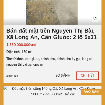
Bán đất mặt tiền Nguyễn Thị Bài,
Xã Long An, Cần Giuộc: 2 lô 5x31
1.550.000.000vnđ
Diện tích:
150 m²
Thẻ từ khóa:
can giuoc
,
chinh chu
,
chinh chu ky gui
,
long an
,
nguyen thi bai
,
xa long an
SO SÁNH
CHI TIẾT
2 năm ago
RAO BÁN