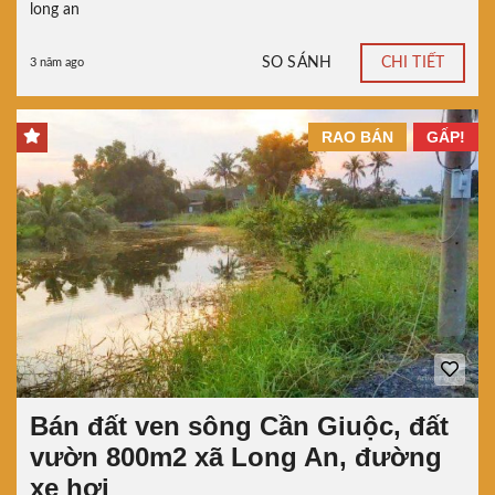
long an
SO SÁNH
CHI TIẾT
3 năm ago
RAO BÁN
GẤP!
Bán đất ven sông Cần Giuộc, đất
vườn 800m2 xã Long An, đường
xe hơi