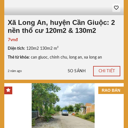
Xã Long An, huyện Cần Giuộc: 2
nền thổ cư 120m2 & 130m2
7vnđ
Diện tích:
120m2 130m2 m²
Thẻ từ khóa:
can giuoc
,
chinh chu
,
long an
,
xa long an
SO SÁNH
CHI TIẾT
2 năm ago
RAO BÁN