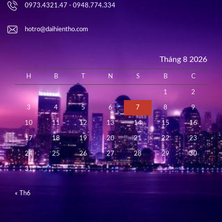
0973.4321.47 - 0948.774.334
hotro@daihientho.com
Tháng 8 2026
H
B
T
N
S
B
C
1
2
3
4
5
6
7
8
9
10
11
12
13
14
15
16
17
18
19
20
21
22
23
24
25
26
27
28
29
30
31
« Th6