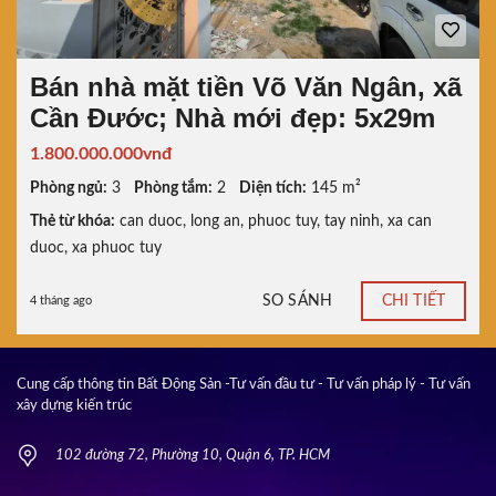
Bán nhà mặt tiền Võ Văn Ngân, xã
Cần Đước; Nhà mới đẹp: 5x29m
1.800.000.000vnđ
Phòng ngủ:
3
Phòng tắm:
2
Diện tích:
145 m²
Thẻ từ khóa:
can duoc
,
long an
,
phuoc tuy
,
tay ninh
,
xa can
duoc
,
xa phuoc tuy
SO SÁNH
CHI TIẾT
4 tháng ago
Cung cấp thông tin Bất Động Sản -Tư vấn đầu tư - Tư vấn pháp lý - Tư vấn
xây dựng kiến trúc
102 đường 72, Phường 10, Quận 6, TP. HCM