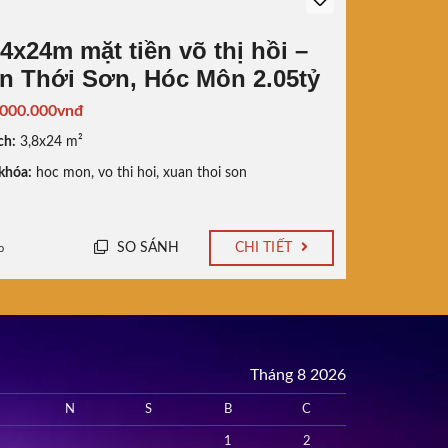
 4x24m mặt tiền võ thị hồi –
n Thới Sơn, Hóc Môn 2.05tỷ
.000.000vnđ
ch:
3,8x24 m²
khóa:
hoc mon
,
vo thi hoi
,
xuan thoi son
SO SÁNH
CHI TIẾT
o
Tháng 8 2026
N
S
B
C
1
2