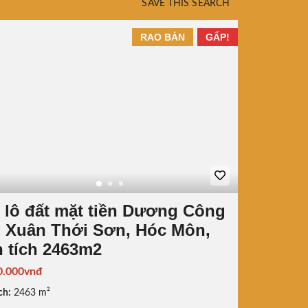
SAVE THIS SEARCH
RAO BÁN
GẤP!
 lô đất mặt tiền Dương Công
, Xuân Thới Sơn, Hóc Môn,
n tích 2463m2
0.000vnđ
ch:
2463 m²