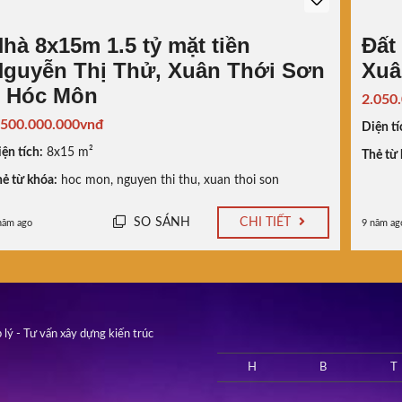
hà 8x15m 1.5 tỷ mặt tiền
Đất
guyễn Thị Thử, Xuân Thới Sơn
Xuâ
– Hóc Môn
2.050
.500.000.000vnđ
Diện tí
ện tích:
8x15 m²
Thẻ từ 
ẻ từ khóa:
hoc mon
,
nguyen thi thu
,
xuan thoi son
SO SÁNH
CHI TIẾT
năm ago
9 năm ag
 lý - Tư vấn xây dựng kiến trúc
H
B
T