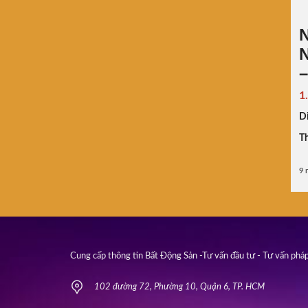
N
N
1
Di
Th
9 
Cung cấp thông tin Bất Động Sản -Tư vấn đầu tư - Tư vấn pháp
102 đường 72, Phường 10, Quận 6, TP. HCM