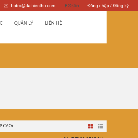
hotro@daihientho.com
Đăng nhập / Đăng ký
C
QUẢN LÝ
LIÊN HỆ
P CAO)