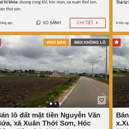
ẻ từ khóa:
duong cong khi
,
hoc mon
,
xa xuan thoi son
,
Thẻ từ 
an thoi son
SO SÁNH
CHI TIẾT
tháng ago
8 năm ag
RAO BÁN
BĐS KHỔNG LỒ
án lô đất mặt tiền Nguyễn Văn
Bán
ứa, xã Xuân Thới Sơn, Hóc
x.X