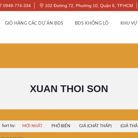
7 0948-774-334
102 Đường 72, Phường 10, Quận 6, TP.HCM
GIỎ HÀNG CÁC DỰ ÁN BĐS
BĐS KHỔNG LỒ
KHU VỰ
XUAN THOI SON
Sort by:
MỚI NHẤT
PHỔ BIẾN
GIÁ (CHẤT THẤP)
(GIÁ THẤ