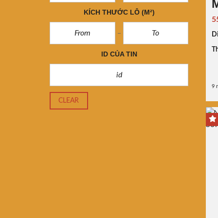
M
KÍCH THƯỚC LÔ
(M²)
5
Di
Th
ID CỦA TIN
9 
CLEAR