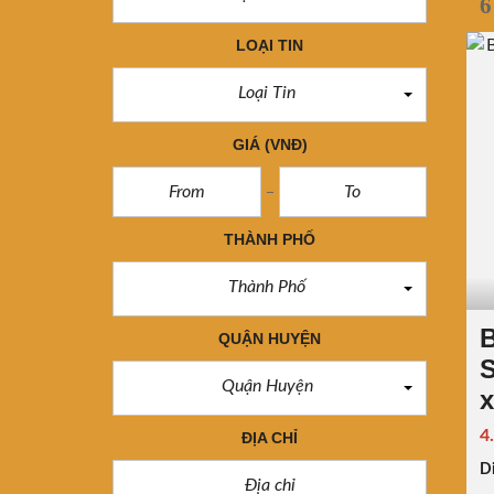
6
LOẠI TIN
Loại Tin
GIÁ
(VNĐ)
THÀNH PHỐ
Thành Phố
B
QUẬN HUYỆN
Quận Huyện
x
4
ĐỊA CHỈ
Di