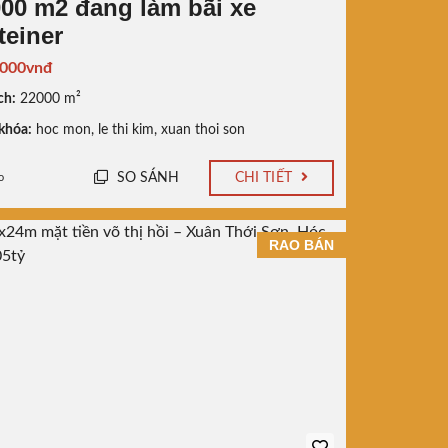
000 m2 đang làm bãi xe
teiner
.000vnđ
ch:
22000 m²
khóa:
hoc mon
,
le thi kim
,
xuan thoi son
SO SÁNH
CHI TIẾT
o
RAO BÁN