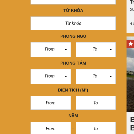
Th
xu
TỪ KHÓA
4 
PHÒNG NGỦ
From
To
PHÒNG TẮM
From
To
DIỆN TÍCH
(M²)
NĂM
B
B