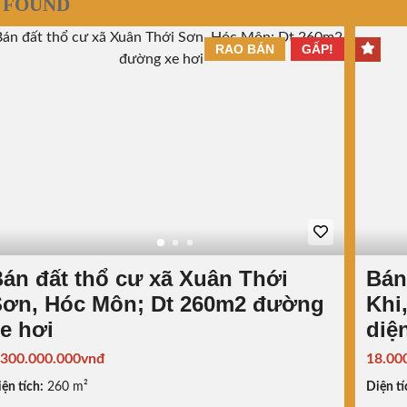
 FOUND
RAO BÁN
GẤP!
án đất thổ cư xã Xuân Thới
Bán
Sơn, Hóc Môn; Dt 260m2 đường
Khi
e hơi
diệ
.300.000.000vnđ
18.00
ện tích:
260 m²
Diện tí