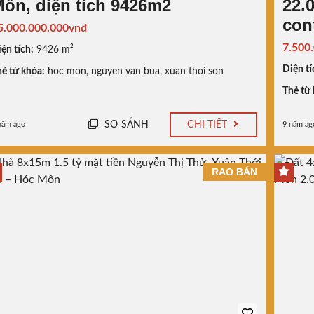
ôn, diện tích 9426m2
22.
con
5.000.000.000vnđ
7.500
ện tích:
9426 m²
Diện tí
ẻ từ khóa:
hoc mon
,
nguyen van bua
,
xuan thoi son
Thẻ từ 
SO SÁNH
CHI TIẾT
năm ago
9 năm ag
RAO BÁN