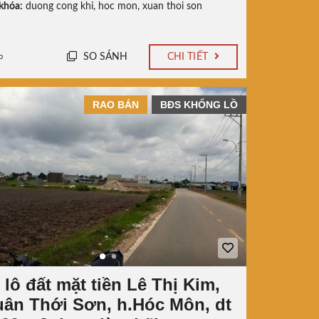
khóa:
duong cong khi
,
hoc mon
,
xuan thoi son
SO SÁNH
CHI TIẾT
o
RAO BÁN
BĐS KHỔNG LỒ
 lô đất mặt tiền Lê Thị Kim,
uân Thới Sơn, h.Hóc Môn, dt