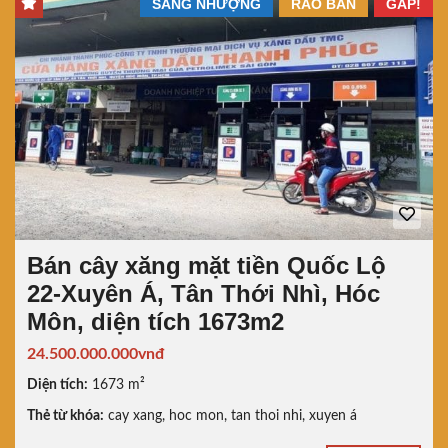
SANG NHƯỢNG
RAO BÁN
GẤP!
Bán cây xăng mặt tiền Quốc Lộ
22-Xuyên Á, Tân Thới Nhì, Hóc
Môn, diện tích 1673m2
24.500.000.000vnđ
Diện tích:
1673 m²
Thẻ từ khóa:
cay xang
,
hoc mon
,
tan thoi nhi
,
xuyen á