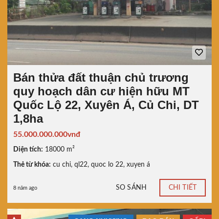
Bán thửa đất thuận chủ trương
quy hoạch dân cư hiện hữu MT
Quốc Lộ 22, Xuyên Á, Củ Chi, DT
1,8ha
55.000.000.000vnđ
Diện tích:
18000 m²
Thẻ từ khóa:
cu chi
,
ql22
,
quoc lo 22
,
xuyen á
SO SÁNH
CHI TIẾT
8 năm ago