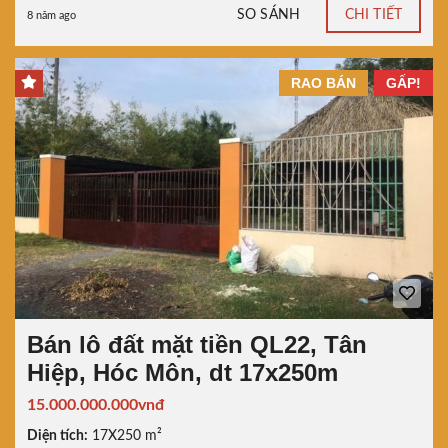
SO SÁNH
CHI TIẾT
8 năm ago
RAO BÁN
GẤP!
Bán lô đất mặt tiền QL22, Tân
Hiệp, Hóc Môn, dt 17x250m
15.000.000.000vnđ
Diện tích:
17X250 m²