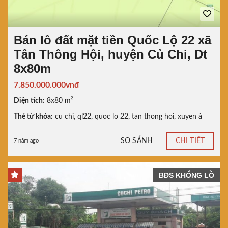
Bán lô đất mặt tiền Quốc Lộ 22 xã
Tân Thông Hội, huyện Củ Chi, Dt
8x80m
7.850.000.000vnđ
Diện tích:
8x80 m²
Thẻ từ khóa:
cu chi
,
ql22
,
quoc lo 22
,
tan thong hoi
,
xuyen á
SO SÁNH
CHI TIẾT
7 năm ago
BĐS KHỔNG LỒ