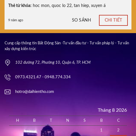
Thẻ từ khóa:
hoc mon
,
quoc lo 22
,
tan hiep
,
xuyen á
SO SÁNH
CHI TIẾT
9 năm ago
Cung cấp thông tin Bất Động Sản -Tư vấn đầu tư - Tư vấn pháp lý - Tư vấn
xây dựng kiến trúc
102 đường 72, Phường 10, Quận 6, TP. HCM
0973.4321.47 - 0948.774.334
hotro@daihientho.com
Tháng 8 2026
H
B
T
N
S
B
C
1
2