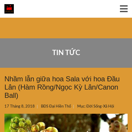
TIN TỨC
Nhầm lẫn giữa hoa Sala với hoa Đầu
Lân (Hàm Rồng/Ngọc Kỳ Lân/Canon
Ball)
17 Tháng 8, 2018
BĐS Đại Hiền Thổ
Mục:
Đời Sống-Xã Hội