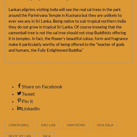
Lankan pilgrims visiting India will see the real sal trees in the park
around the Parinirvana Temple in Kusinara but they are unlikely to
ever see any in Sri Lanka. Being native to sub-tropical northern India
they do not grow in tropical Sri Lanka. Of course knowing that the
cannonball tree is not the sal tree should not stop Buddhists offering
it in temples. In fact, the flower’s beautiful colour, form and fragrance
make it particularly worthy of being offered to the “teacher of gods
and humans, the Fully Enlightened Buddha.”
Share on Facebook
Tweet
Pin it
LinkedIn
CANON BALL
DAU LAN
HAM RONG
HOA SALA
NGOC KY LAN
SALA