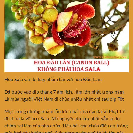
Hoa Sala vẫn bị hay nhầm lẫn với hoa Đầu Lân:
Đã bước vào dịp tháng 7 âm lịch, rằm lớn nhất trong năm.
Là mùa người Việt Nam đi chùa nhiều nhất chỉ sau dịp Tết
Một trong những nhầm lẫn lớn nhất của đại đa số Phật tử
đi chùa là về hoa Sala. Mà nguyên do lớn nhất vẫn là do
chính sai lầm của nhà chùa. Hầu hết các chùa điều có trồng