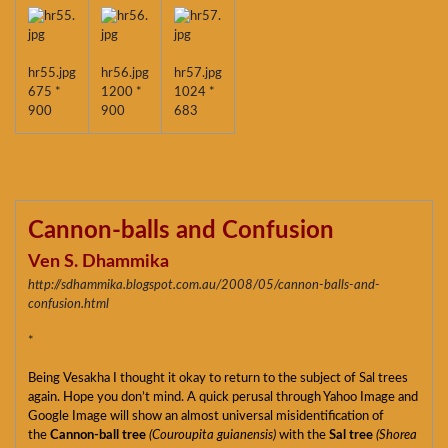
hr55.jpg
hr56.jpg
hr57.jpg
675 *
1200 *
1024 *
900
900
683
Cannon-balls and Confusion
Ven S. Dhammika
http://sdhammika.blogspot.com.au/2008/05/cannon-balls-and-
confusion.html
*
Being Vesakha I thought it okay to return to the subject of Sal trees
again. Hope you don’t mind. A quick perusal through Yahoo Image and
Google Image will show an almost universal misidentification of
the
Cannon-ball tree
(Couroupita guianensis)
with the
Sal tree
(Shorea