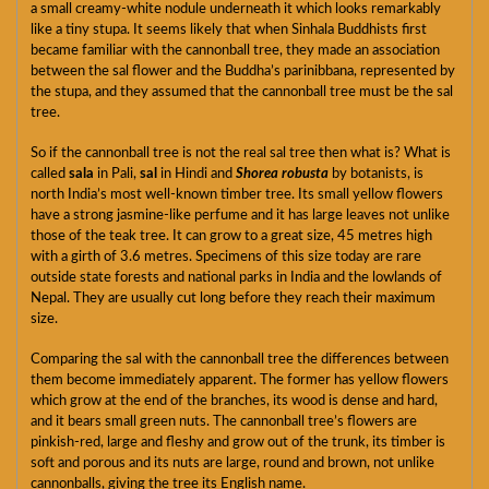
a small creamy-white nodule underneath it which looks remarkably
like a tiny stupa. It seems likely that when Sinhala Buddhists first
became familiar with the cannonball tree, they made an association
between the sal flower and the Buddha’s parinibbana, represented by
the stupa, and they assumed that the cannonball tree must be the sal
tree.
So if the cannonball tree is not the real sal tree then what is? What is
called
sala
in Pali,
sal
in Hindi and
Shorea robusta
by botanists, is
north India’s most well-known timber tree. Its small yellow flowers
have a strong jasmine-like perfume and it has large leaves not unlike
those of the teak tree. It can grow to a great size, 45 metres high
with a girth of 3.6 metres. Specimens of this size today are rare
outside state forests and national parks in India and the lowlands of
Nepal. They are usually cut long before they reach their maximum
size.
Comparing the sal with the cannonball tree the differences between
them become immediately apparent. The former has yellow flowers
which grow at the end of the branches, its wood is dense and hard,
and it bears small green nuts. The cannonball tree’s flowers are
pinkish-red, large and fleshy and grow out of the trunk, its timber is
soft and porous and its nuts are large, round and brown, not unlike
cannonballs, giving the tree its English name.