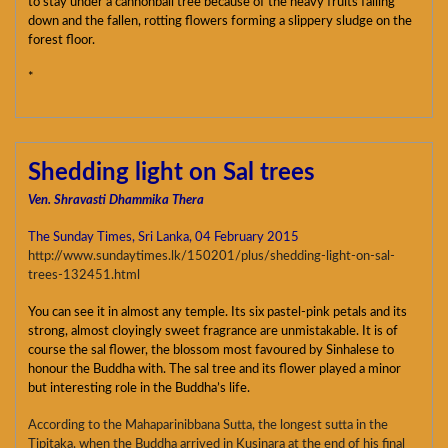
to stay under a cannonball tree because of the heavy fruits falling
down and the fallen, rotting flowers forming a slippery sludge on the
forest floor.
*
Shedding light on Sal trees
Ven. Shravasti Dhammika Thera
The Sunday Times, Sri Lanka, 04 February 2015
http://www.sundaytimes.lk/150201/plus/shedding-light-on-sal-
trees-132451.html
You can see it in almost any temple. Its six pastel-pink petals and its
strong, almost cloyingly sweet fragrance are unmistakable. It is of
course the sal flower, the blossom most favoured by Sinhalese to
honour the Buddha with. The sal tree and its flower played a minor
but interesting role in the Buddha’s life.
According to the Mahaparinibbana Sutta, the longest sutta in the
Tipitaka, when the Buddha arrived in Kusinara at the end of his final