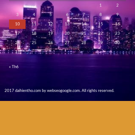
1
2
3
4
5
6
7
8
9
10
11
12
13
14
15
16
17
18
19
20
21
22
23
24
25
26
27
28
29
30
31
« Th6
2017 daihientho.com by webseogoogle.com. All rights reserved.