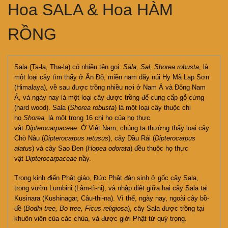
Hoa SALA & Hoa HÀM
RỒNG
Sala (Ta-la, Tha-la) có nhiều tên gọi:
Sāla, Sal, Shorea robusta
, là
một loại cây tìm thấy ở Ấn Độ, miền nam dãy núi Hy Mã Lạp Sơn
(Himalaya), về sau được trồng nhiều nơi ở Nam Á và Đông Nam
Á, và ngày nay là một loại cây được trồng để cung cấp gỗ cứng
(hard wood). Sala (
Shorea robusta
) là một loại cây thuộc chi
họ
Shorea,
là một trong 16 chi họ của họ thực
vật
Dipterocarpaceae.
Ở Việt Nam, chúng ta thường thấy loại cây
Chò Nâu (
Dipterocarpus retusus
), cây Dầu Rái (
Dipterocarpus
alatus
) và cây Sao Đen (
Hopea odorata
) đều thuộc họ thực
vật
Dipterocarpaceae
nầy.
Trong kinh điển Phật giáo, Đức Phật đản sinh ở gốc cây Sala,
trong vườn Lumbini (Lâm-tì-ni), và nhập diệt giữa hai cây Sala tại
Kusinara (Kushinagar, Câu-thi-na). Vì thế, ngày nay, ngoài cây bồ-
đề (
Bodhi tree, Bo tree, Ficus religiosa
), cây Sala được trồng tại
khuôn viên của các chùa, và được giới Phật tử quý trọng.