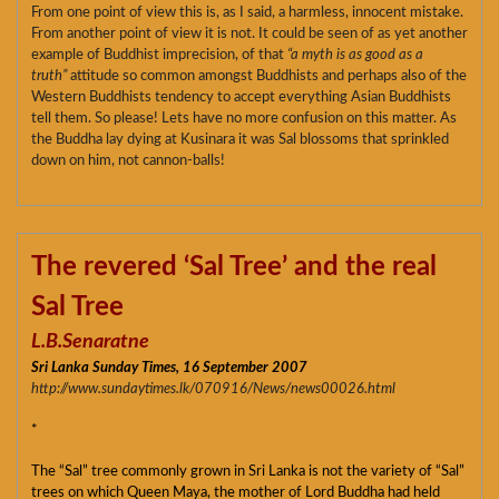
From one point of view this is, as I said, a harmless, innocent mistake.
From another point of view it is not. It could be seen of as yet another
example of Buddhist imprecision, of that
“a myth is as good as a
truth”
attitude so common amongst Buddhists and perhaps also of the
Western Buddhists tendency to accept everything Asian Buddhists
tell them. So please! Lets have no more confusion on this matter. As
the Buddha lay dying at Kusinara it was Sal blossoms that sprinkled
down on him, not cannon-balls!
The revered ‘Sal Tree’ and the real
Sal Tree
L.B.Senaratne
Sri Lanka Sunday Times, 16 September 2007
http://www.sundaytimes.lk/070916/News/news00026.html
*
The “Sal” tree commonly grown in Sri Lanka is not the variety of “Sal”
trees on which Queen Maya, the mother of Lord Buddha had held