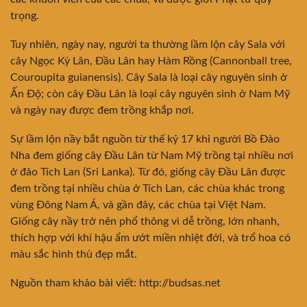
trọng.
Tuy nhiên, ngày nay, người ta thường lầm lộn cây Sala với
cây Ngọc Kỳ Lân, Đầu Lân hay Hàm Rồng (Cannonball tree,
Couroupita guianensis). Cây Sala là loại cây nguyên sinh ở
Ấn Độ; còn cây Đầu Lân là loại cây nguyên sinh ở Nam Mỹ
và ngày nay được đem trồng khắp nơi.
Sự lầm lộn nầy bắt nguồn từ thế kỷ 17 khi người Bồ Đào
Nha đem giống cây Đầu Lân từ Nam Mỹ trồng tại nhiều nơi
ở đảo Tích Lan (Sri Lanka). Từ đó, giống cây Đầu Lân được
đem trồng tại nhiều chùa ở Tích Lan, các chùa khác trong
vùng Đông Nam Á, và gần đây, các chùa tại Việt Nam.
Giống cây nầy trở nên phổ thông vì dễ trồng, lớn nhanh,
thích hợp với khí hậu ẩm ướt miền nhiệt đới, và trổ hoa có
màu sắc hình thù đẹp mắt.
Nguồn tham khảo bài viết: http://budsas.net