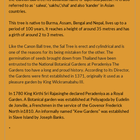
referred to as ‘ salwa’, ‘sakhu’,’shal’ and also ‘kander’ in Asian
countries.
This tree is native to Burma, Assam, Bengal and Nepal, lives up to a
period of 100 years, lt reaches a height of around 35 metres and has
a girth of around 2 to 3 metres.
Like the Canon Ball tree, the Sal Tree is erect and cylindrical and is
one of the reasons for its being mistaken for the other. The
germination of seeds brought down from Thailand have been
entrusted to the National Botanical Gardens at Peradeniya The
Gardens too have a long and proud history. According to its Director,
the Gardens were first established in 1371, originally it used as a
pleasure garden by King Wickramabahu III.
In 1780 King Kirthi Sri Rajasinghe declared Peradeniya as a Royal
Garden. A Botanical garden was established at Peliyagoda by Eudelin
de Jonville, a Frenchmen in the service of the Govenor Frederick
North in1810. An informally named “Kew Gardens” was established
in Slave Island by Joseph Banks.
*