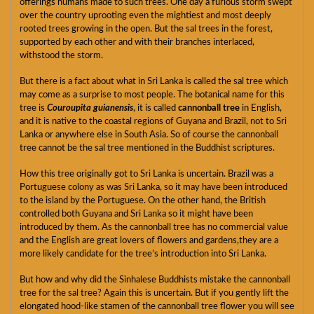
offerings humans made to such trees. One day a furious storm swept
over the country uprooting even the mightiest and most deeply
rooted trees growing in the open. But the sal trees in the forest,
supported by each other and with their branches interlaced,
withstood the storm.
But there is a fact about what in Sri Lanka is called the sal tree which
may come as a surprise to most people. The botanical name for this
tree is
Couroupita guianensis
, it is called
cannonball tree
in English,
and it is native to the coastal regions of Guyana and Brazil, not to Sri
Lanka or anywhere else in South Asia. So of course the cannonball
tree cannot be the sal tree mentioned in the Buddhist scriptures.
How this tree originally got to Sri Lanka is uncertain. Brazil was a
Portuguese colony as was Sri Lanka, so it may have been introduced
to the island by the Portuguese. On the other hand, the British
controlled both Guyana and Sri Lanka so it might have been
introduced by them. As the cannonball tree has no commercial value
and the English are great lovers of flowers and gardens,they are a
more likely candidate for the tree’s introduction into Sri Lanka.
But how and why did the Sinhalese Buddhists mistake the cannonball
tree for the sal tree? Again this is uncertain. But if you gently lift the
elongated hood-like stamen of the cannonball tree flower you will see