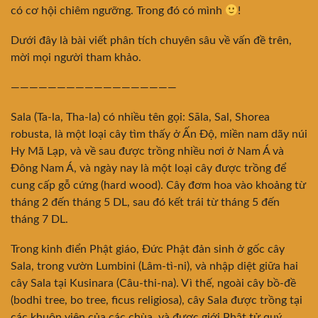
có cơ hội chiêm ngưỡng. Trong đó có mình
!
Dưới đây là bài viết phân tích chuyên sâu về vấn đề trên,
mời mọi người tham khảo.
——————————————————
Sala (Ta-la, Tha-la) có nhiều tên gọi: Sāla, Sal, Shorea
robusta, là một loại cây tìm thấy ở Ấn Độ, miền nam dãy núi
Hy Mã Lạp, và về sau được trồng nhiều nơi ở
Nam Á và
Đông Nam Á, và ngày nay là một loại cây được trồng để
cung cấp gỗ cứng (hard wood). Cây đơm hoa vào khoảng từ
tháng 2 đến tháng 5 DL, sau đó kết trái từ tháng 5 đến
tháng 7 DL.
Trong kinh điển Phật giáo, Đức Phật đản sinh ở gốc cây
Sala, trong vườn Lumbini (Lâm-tì-ni), và nhập diệt giữa hai
cây Sala tại Kusinara (Câu-thi-na). Vì thế, ngoài cây bồ-đề
(bodhi tree, bo tree, ficus religiosa), cây Sala được trồng tại
các khuôn viên của các chùa, và được giới Phật tử quý