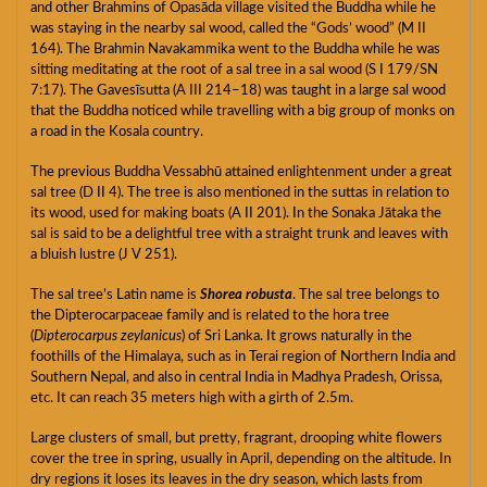
and other Brahmins of Opasāda village visited the Buddha while he
was staying in the nearby sal wood, called the “Gods’ wood” (M II
164). The Brahmin Navakammika went to the Buddha while he was
sitting meditating at the root of a sal tree in a sal wood (S I 179/SN
7:17). The Gavesīsutta (A III 214–18) was taught in a large sal wood
that the Buddha noticed while travelling with a big group of monks on
a road in the Kosala country.
The previous Buddha Vessabhū attained enlightenment under a great
sal tree (D II 4). The tree is also mentioned in the suttas in relation to
its wood, used for making boats (A II 201). In the Sonaka Jātaka the
sal is said to be a delightful tree with a straight trunk and leaves with
a bluish lustre (J V 251).
The sal tree’s Latin name is
Shorea robusta
. The sal tree belongs to
the Dipterocarpaceae family and is related to the hora tree
(
Dipterocarpus zeylanicus
) of Sri Lanka. It grows naturally in the
foothills of the Himalaya, such as in Terai region of Northern India and
Southern Nepal, and also in central India in Madhya Pradesh, Orissa,
etc. It can reach 35 meters high with a girth of 2.5m.
Large clusters of small, but pretty, fragrant, drooping white flowers
cover the tree in spring, usually in April, depending on the altitude. In
dry regions it loses its leaves in the dry season, which lasts from