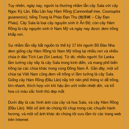
Tuy nhiên, ngày nay, người ta thường nhầm lẫn cây Sala với cây
Ngọc Kỳ Lân, Đầu Lân hay Hàm Rồng (
Cannonball tree, Couroupita
guianensis
), tiếng Trung là Pháo Đạn Thụ (炮弹树 – Cây Đạn
Pháo). Cây Sala là loại cây nguyên sinh ở Ấn Độ; còn cây Hàm
Rồng là cây nguyên sinh ở Nam Mỹ và ngày nay được đem trồng
khắp nơi.
Sự nhầm lẫn nầy bắt nguồn từ thế kỷ 17 khi người Bồ Đào Nha
đem giống cây Hàm Rồng từ Nam Mỹ trồng tại nhiều nơi và nhiều
chùa ở đảo Tích Lan (Sri Lanka). Từ đó, nhiều người Sri Lanka
lầm tưởng cây nầy là cây Sala trong kinh điển, và mang phổ biến
trồng tại các chùa khác trong vùng Đông Nam Á. Gần đây, một số
chùa tại Việt Nam cũng đem về trồng vì lầm tưởng là cây Sala.
Giống cây Hàm Rồng (Đầu Lân) nầy trở nên phổ thông vì dễ trồng,
lớn nhanh, thích hợp với khí hậu ẩm ướt miền nhiệt đới, và trổ
hoa có màu sắc hình thù đẹp mắt.
Dưới đây là các hình ảnh của cây và hoa Sala, và cây Hàm Rồng
(Đầu Lân). Một số ảnh do chúng tôi chụp trong các chuyến hành
hương, và một số ảnh khác do chúng tôi sưu tầm từ các trang web
trên Internet.