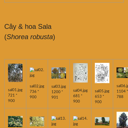
Cây & hoa Sala
(
Shorea robusta
)
sal06.j
sal02.jpg
sal03.jpg
sal01.jpg
sal04.jpg
sal05.jpg
1104 
736 *
1200 *
721 *
681 *
653 *
788
900
901
900
900
900