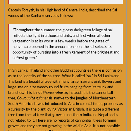
Captain Forsyth, in his High land of Central India, described the Sal
woods of the Kanha reserve as follows:
“Throughout the summer, the glossy darkgreen foliage of sal
reflects the light in a thousand tints, and first when all other
vegetation is at its worst, a few weeks before the gates of
heaven are opened in the annual monsoon, the sal selects its
opportunity of bursting into a fresh garment of the brightest and
softest green.”
In Sri Lanka, Thailand and other Buddhist countries there is confusion
as to the identity of the sal tree. What is called “sal” in Sri Lanka and
Thailand is a beautiful tree with many large fragrant pink flowers and
large, melon-size woody round fruits hanging from its trunk and
branches. This is
not
Shorea robusta
; instead, it is the cannonball
tree,
Couroupita guianensis
, native to the jungles of Northeastern
South America. It was introduced to Asia in colonial times, probably as
a curiosity by the plant loving Victorian British. It is quite a different
tree from the sal tree that grows in northern India and Nepal and is
not related to it. There are no reports of cannonball trees forming
groves and they are not growing in the wild in Asia. It is not possible