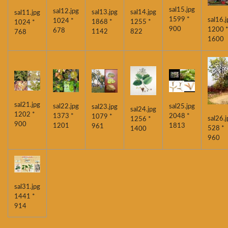
sal15.jpg
sal12.jpg
sal13.jpg
sal14.jpg
sal11.jpg
1599 *
sal16.j
1024 *
1868 *
1255 *
1024 *
900
1200 
678
1142
822
768
1600
sal21.jpg
sal22.jpg
sal25.jpg
sal23.jpg
sal24.jpg
1202 *
1373 *
2048 *
1079 *
sal26.j
1256 *
900
1201
1813
961
528 *
1400
960
sal31.jpg
1441 *
914