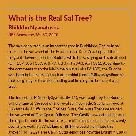
What is the Real Sal Tree?
Bhikkhu Nyanatusita
BPS Newsletter, No. 63, 2010
The sāla or sal tree is an important tree in Buddhism. The twin sal
trees in the sal wood of the Mallans near Kusināra dropped their
fragrant flowers upon the Buddha while he was lying on his deathbed
(D II 137-8, S I 157, A II 79, Ud 37, Th 948, Ap I 101). According to
the commentary to the Majjhima Nikāya (M-a IV 182), the Buddha
was born in the Sal wood park at Lumbini (lumbinīsālavanuyyāna); his
mother giving birth while standing and holding the branch of a sal
tree.
The important Mūlapariyāyasutta (M I 1), was taught by the Buddha
while sitting at the root of the royal sal tree in the Subhaga grove at
Ukkattha (M I 1 ff). In the Gosinga Sutta, Sāriputta Thera described
the sal wood of GosiKga as follows: “The GosiKga wood is delightful,
the night is moonlit, the sal trees are all in blossom; it is like heavenly
scents are wafting. What kind of Bhikkhu could illuminate this
grove?” (M I 212). The CaKkī Sutta describes how the Brahmin CaKkī