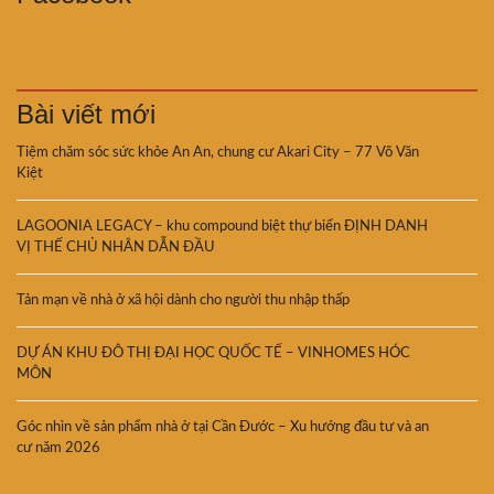
Bài viết mới
Tiệm chăm sóc sức khỏe An An, chung cư Akari City – 77 Võ Văn
Kiệt
LAGOONIA LEGACY – khu compound biệt thự biển ĐỊNH DANH
VỊ THẾ CHỦ NHÂN DẪN ĐẦU
Tản mạn về nhà ở xã hội dành cho người thu nhập thấp
DỰ ÁN KHU ĐÔ THỊ ĐẠI HỌC QUỐC TẾ – VINHOMES HÓC
MÔN
Góc nhìn về sản phẩm nhà ở tại Cần Đước – Xu hướng đầu tư và an
cư năm 2026