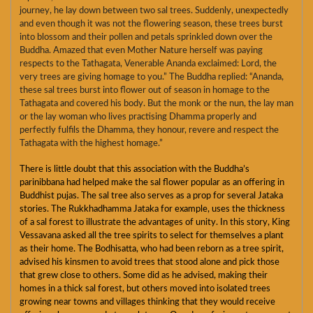
journey, he lay down between two sal trees. Suddenly, unexpectedly
and even though it was not the flowering season, these trees burst
into blossom and their pollen and petals sprinkled down over the
Buddha. Amazed that even Mother Nature herself was paying
respects to the Tathagata, Venerable Ananda exclaimed: Lord, the
very trees are giving homage to you.” The Buddha replied: “Ananda,
these sal trees burst into flower out of season in homage to the
Tathagata and covered his body. But the monk or the nun, the lay man
or the lay woman who lives practising Dhamma properly and
perfectly fulfils the Dhamma, they honour, revere and respect the
Tathagata with the highest homage.”
There is little doubt that this association with the Buddha’s
parinibbana had helped make the sal flower popular as an offering in
Buddhist pujas. The sal tree also serves as a prop for several Jataka
stories. The Rukkhadhamma Jataka for example, uses the thickness
of a sal forest to illustrate the advantages of unity. In this story, King
Vessavana asked all the tree spirits to select for themselves a plant
as their home. The Bodhisatta, who had been reborn as a tree spirit,
advised his kinsmen to avoid trees that stood alone and pick those
that grew close to others. Some did as he advised, making their
homes in a thick sal forest, but others moved into isolated trees
growing near towns and villages thinking that they would receive