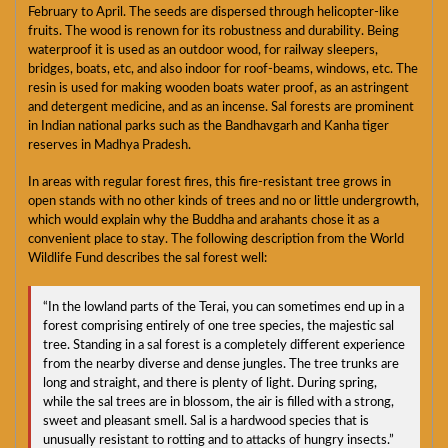
February to April. The seeds are dispersed through helicopter-like
fruits. The wood is renown for its robustness and durability. Being
waterproof it is used as an outdoor wood, for railway sleepers,
bridges, boats, etc, and also indoor for roof-beams, windows, etc. The
resin is used for making wooden boats water proof, as an astringent
and detergent medicine, and as an incense. Sal forests are prominent
in Indian national parks such as the Bandhavgarh and Kanha tiger
reserves in Madhya Pradesh.
In areas with regular forest fires, this fire-resistant tree grows in
open stands with no other kinds of trees and no or little undergrowth,
which would explain why the Buddha and arahants chose it as a
convenient place to stay. The following description from the World
Wildlife Fund describes the sal forest well:
“In the lowland parts of the Terai, you can sometimes end up in a
forest comprising entirely of one tree species, the majestic sal
tree. Standing in a sal forest is a completely different experience
from the nearby diverse and dense jungles. The tree trunks are
long and straight, and there is plenty of light. During spring,
while the sal trees are in blossom, the air is filled with a strong,
sweet and pleasant smell. Sal is a hardwood species that is
unusually resistant to rotting and to attacks of hungry insects.”