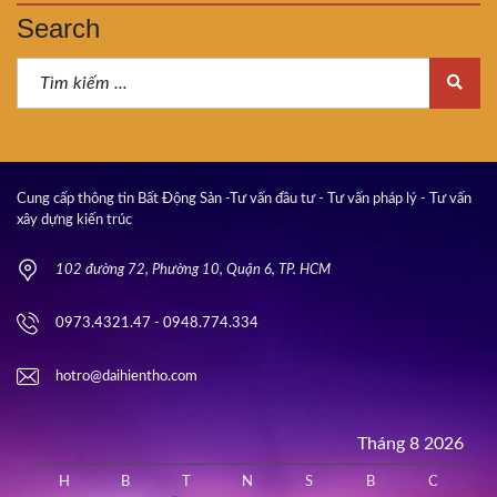
Search
Cung cấp thông tin Bất Động Sản -Tư vấn đầu tư - Tư vấn pháp lý - Tư vấn
xây dựng kiến trúc
102 đường 72, Phường 10, Quận 6, TP. HCM
0973.4321.47 - 0948.774.334
hotro@daihientho.com
Tháng 8 2026
H
B
T
N
S
B
C