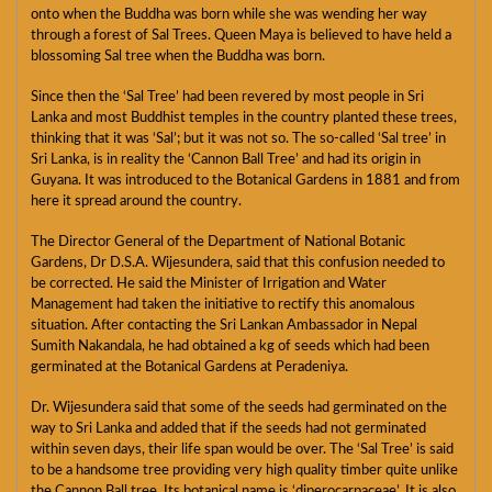
onto when the Buddha was born while she was wending her way
through a forest of Sal Trees. Queen Maya is believed to have held a
blossoming Sal tree when the Buddha was born.
Since then the ‘Sal Tree’ had been revered by most people in Sri
Lanka and most Buddhist temples in the country planted these trees,
thinking that it was ‘Sal’; but it was not so. The so-called ‘Sal tree’ in
Sri Lanka, is in reality the ‘Cannon Ball Tree’ and had its origin in
Guyana. It was introduced to the Botanical Gardens in 1881 and from
here it spread around the country.
The Director General of the Department of National Botanic
Gardens, Dr D.S.A. Wijesundera, said that this confusion needed to
be corrected. He said the Minister of Irrigation and Water
Management had taken the initiative to rectify this anomalous
situation. After contacting the Sri Lankan Ambassador in Nepal
Sumith Nakandala, he had obtained a kg of seeds which had been
germinated at the Botanical Gardens at Peradeniya.
Dr. Wijesundera said that some of the seeds had germinated on the
way to Sri Lanka and added that if the seeds had not germinated
within seven days, their life span would be over. The ‘Sal Tree’ is said
to be a handsome tree providing very high quality timber quite unlike
the Cannon Ball tree. Its botanical name is ‘diperocarpaceae’. It is also