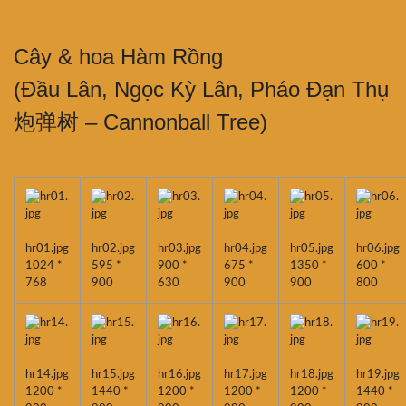
Cây & hoa Hàm Rồng
(Đầu Lân, Ngọc Kỳ Lân, Pháo Đạn Thụ
炮弹树 – Cannonball Tree)
hr01.jpg
hr02.jpg
hr03.jpg
hr04.jpg
hr05.jpg
hr06.jpg
1024 *
595 *
900 *
675 *
1350 *
600 *
768
900
630
900
900
800
hr14.jpg
hr15.jpg
hr16.jpg
hr17.jpg
hr18.jpg
hr19.jpg
1200 *
1440 *
1200 *
1200 *
1200 *
1440 *