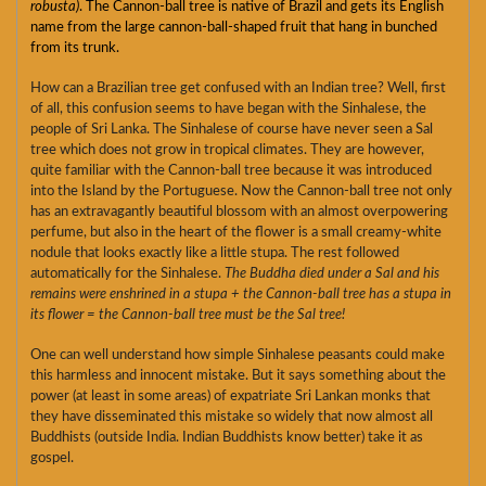
robusta)
. The Cannon-ball tree is native of Brazil and gets its English
name from the large cannon-ball-shaped fruit that hang in bunched
from its trunk.
How can a Brazilian tree get confused with an Indian tree? Well, first
of all, this confusion seems to have began with the Sinhalese, the
people of Sri Lanka. The Sinhalese of course have never seen a Sal
tree which does not grow in tropical climates. They are however,
quite familiar with the Cannon-ball tree because it was introduced
into the Island by the Portuguese. Now the Cannon-ball tree not only
has an extravagantly beautiful blossom with an almost overpowering
perfume, but also in the heart of the flower is a small creamy-white
nodule that looks exactly like a little stupa. The rest followed
automatically for the Sinhalese.
The Buddha died under a Sal and his
remains were enshrined in a stupa + the Cannon-ball tree has a stupa in
its flower = the Cannon-ball tree must be the Sal tree!
One can well understand how simple Sinhalese peasants could make
this harmless and innocent mistake. But it says something about the
power (at least in some areas) of expatriate Sri Lankan monks that
they have disseminated this mistake so widely that now almost all
Buddhists (outside India. Indian Buddhists know better) take it as
gospel.