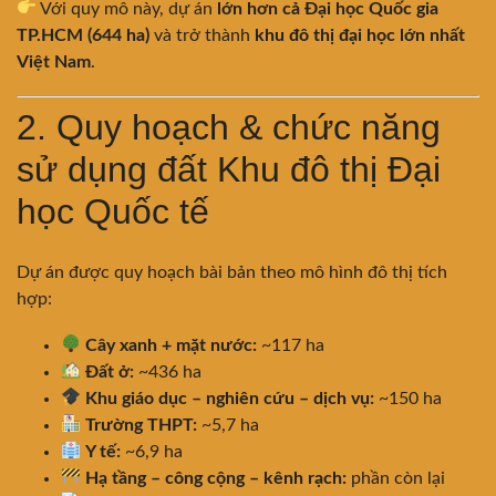
Với quy mô này, dự án
lớn hơn cả Đại học Quốc gia
TP.HCM (644 ha)
và trở thành
khu đô thị đại học lớn nhất
Việt Nam
.
2. Quy hoạch & chức năng
sử dụng đất Khu đô thị Đại
học Quốc tế
Dự án được quy hoạch bài bản theo mô hình đô thị tích
hợp:
Cây xanh + mặt nước:
~117 ha
Đất ở:
~436 ha
Khu giáo dục – nghiên cứu – dịch vụ:
~150 ha
Trường THPT:
~5,7 ha
Y tế:
~6,9 ha
Hạ tầng – công cộng – kênh rạch:
phần còn lại