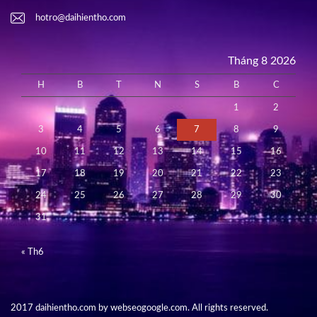
hotro@daihientho.com
Tháng 8 2026
H
B
T
N
S
B
C
1
2
3
4
5
6
7
8
9
10
11
12
13
14
15
16
17
18
19
20
21
22
23
24
25
26
27
28
29
30
31
« Th6
2017 daihientho.com by webseogoogle.com. All rights reserved.