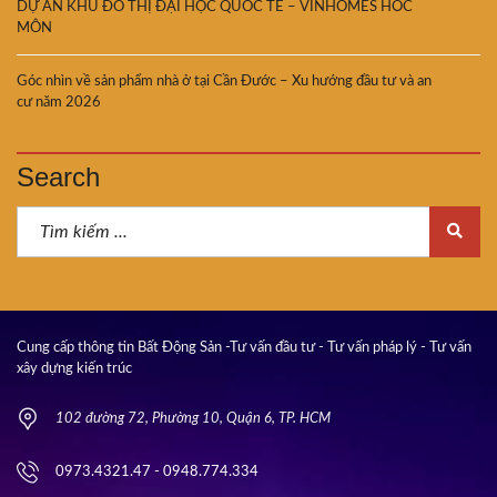
DỰ ÁN KHU ĐÔ THỊ ĐẠI HỌC QUỐC TẾ – VINHOMES HÓC
MÔN
Góc nhìn về sản phẩm nhà ở tại Cần Đước – Xu hướng đầu tư và an
cư năm 2026
Search
Cung cấp thông tin Bất Động Sản -Tư vấn đầu tư - Tư vấn pháp lý - Tư vấn
xây dựng kiến trúc
102 đường 72, Phường 10, Quận 6, TP. HCM
0973.4321.47 - 0948.774.334