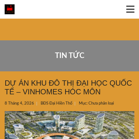
TIN TỨC
DỰ ÁN KHU ĐÔ THỊ ĐẠI HỌC QUỐC
TẾ – VINHOMES HÓC MÔN
8 Tháng 4, 2026
BĐS Đại Hiền Thổ
Mục:
Chưa phân loại