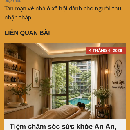
tiếp theo
Tản mạn về nhà ở xã hội dành cho người thu
nhập thấp
LIÊN QUAN BÀI
4 THÁNG 6, 2026
Tiệm chăm sóc sức khỏe An An,