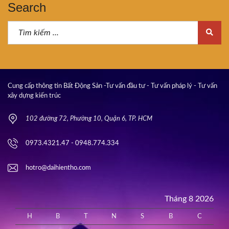
Search
Cung cấp thông tin Bất Động Sản -Tư vấn đầu tư - Tư vấn pháp lý - Tư vấn
xây dựng kiến trúc
102 đường 72, Phường 10, Quận 6, TP. HCM
0973.4321.47 - 0948.774.334
hotro@daihientho.com
Tháng 8 2026
H
B
T
N
S
B
C