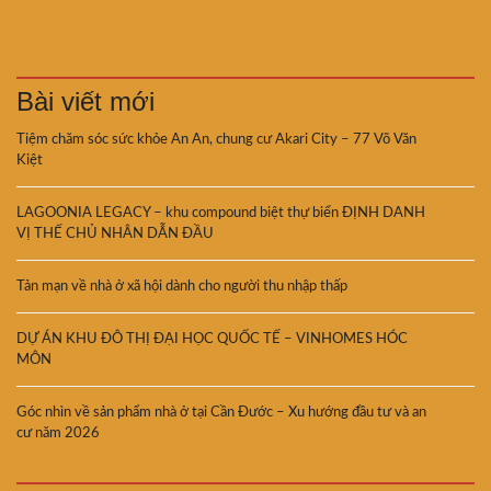
Bài viết mới
Tiệm chăm sóc sức khỏe An An, chung cư Akari City – 77 Võ Văn
Kiệt
LAGOONIA LEGACY – khu compound biệt thự biển ĐỊNH DANH
VỊ THẾ CHỦ NHÂN DẪN ĐẦU
Tản mạn về nhà ở xã hội dành cho người thu nhập thấp
DỰ ÁN KHU ĐÔ THỊ ĐẠI HỌC QUỐC TẾ – VINHOMES HÓC
MÔN
Góc nhìn về sản phẩm nhà ở tại Cần Đước – Xu hướng đầu tư và an
cư năm 2026