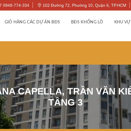
7 0948-774-334
102 Đường 72, Phường 10, Quận 6, TP.HCM
GIỎ HÀNG CÁC DỰ ÁN BĐS
BĐS KHỔNG LỒ
KHU VỰ
NA CAPELLA, TRẦN VĂN KIỂU
TẦNG 3