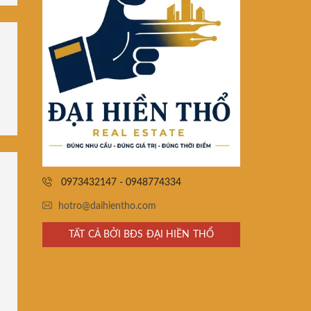
0973432147 - 0948774334
hotro@daihientho.com
TẤT CẢ BỞI BĐS ĐẠI HIỀN THỔ