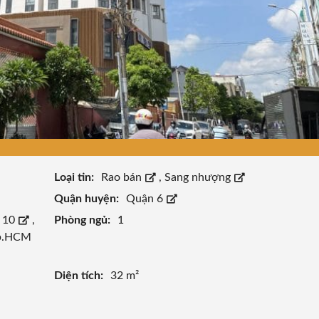
Loại tin:
Rao bán
,
Sang nhượng
Quận huyện:
Quận 6
 10
,
Phòng ngủ:
1
p.HCM
Diện tích:
32 m²