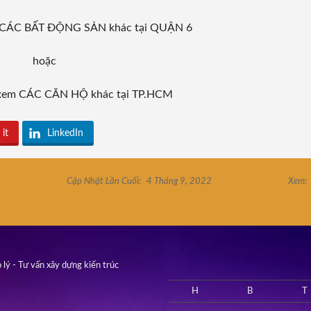
em CÁC BẤT ĐỘNG SẢN khác tại QUẬN 6
hoặc
ể xem CÁC CĂN HỘ khác tại TP.HCM
 it
LinkedIn
Cập Nhật Lần Cuối:
4 Tháng 9, 2022
Xem:
 lý - Tư vấn xây dựng kiến trúc
H
B
T