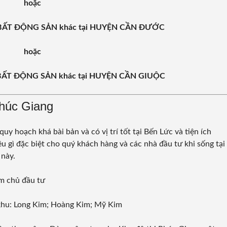
hoặc
C BẤT ĐỘNG SẢN khác tại HUYỆN CẦN ĐƯỚC
hoặc
C BẤT ĐỘNG SẢN khác tại HUYỆN CẦN GIUỘC
Phúc Giang
y hoạch khá bài bản và có vị trí tốt tại Bến Lức và tiện ích
u gì đặc biệt cho quý khách hàng và các nhà đầu tư khi sống tại
 này.
m chủ đầu tư
 khu: Long Kim; Hoàng Kim; Mỹ Kim