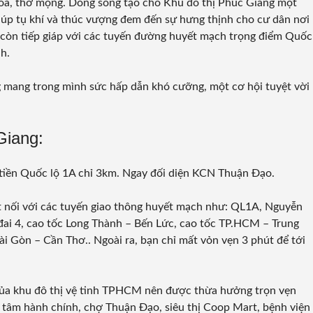
òa, thơ mộng. Dòng sông tạo cho Khu đô thị Phúc Giang một
iúp tụ khí và thúc vượng đem đến sự hưng thịnh cho cư dân nơi
còn tiếp giáp với các tuyến đường huyết mạch trọng điểm Quốc
h.
 mang trong mình sức hấp dẫn khó cưỡng, một cơ hội tuyệt vời
Giang:
tiền Quốc lộ 1A chỉ 3km. Ngay đối diện KCN Thuận Đạo.
kết nối với các tuyến giao thông huyết mạch như: QL1A, Nguyễn
đai 4, cao tốc Long Thành – Bến Lức, cao tốc TP.HCM – Trung
i Gòn – Cần Thơ.. Ngoài ra, bạn chỉ mất vỏn vẹn 3 phút để tới
của khu đô thị vệ tinh TPHCM nên được thừa hưởng trọn vẹn
ng tâm hành chính, chợ Thuận Đạo, siêu thị Coop Mart, bệnh viện