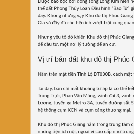
Được bao bọc bởi dòng sông Long Kim hiền h
thế đất Phong Thủy Loan Đầu hình “Bao Tử” g
đây. Không những vậy Khu đô thị Phúc Giang 
Gia và đầy đủ các tiện ích vượt trội xung quan
Nhưng yếu tố đó khiến Khu đô thị Phúc Giang
để đầu tư, một nơi lý tưởng để an cư.
Vị trí bán đất khu đô thị Phúc 
Nằm trên mặt tiền Tỉnh Lộ ĐT830B, cách mặt 
Tại đây, bạn chỉ mất khoảng từ 5p là có thể 
Trung Trực, Phan Văn Mảng, vành đai 3, vành 
Lương, tuyến ga Metro 3A, tuyến đường sắt Sà
hệ thống cụm KCN và cụm cảng thương mại.
Khu đô thị Phúc Giang nằm trong trung tâm 
những tiện ích nội, ngoại vi cao cấp như tru