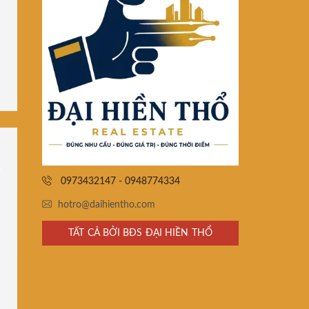
0973432147 - 0948774334
hotro@daihientho.com
TẤT CẢ BỞI BĐS ĐẠI HIỀN THỔ
i