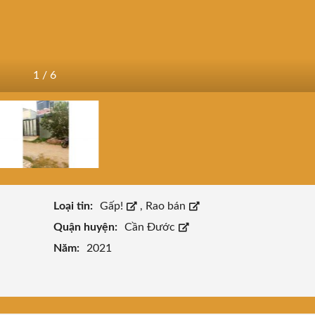
1
/
6
Loại tin:
Gấp!
,
Rao bán
Quận huyện:
Cần Đước
Năm:
2021