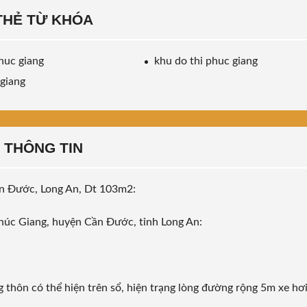
THẺ TỪ KHÓA
huc giang
khu do thi phuc giang
giang
THÔNG TIN
ần Đước, Long An, Dt 103m2:
Phúc Giang, huyện Cần Đước, tỉnh Long An:
 thôn có thể hiện trên sổ, hiện trạng lòng đường rộng 5m xe hơ