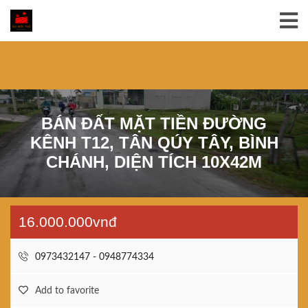
BÁN ĐẤT MẶT TIỀN ĐƯỜNG
KÊNH T12, TÂN QÚY TÂY, BÌNH
CHÁNH, DIỆN TÍCH 10X42M
16.000.000vnđ
0973432147 - 0948774334
Add to favorite