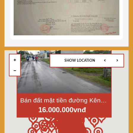
SHOW LOCATION
Bán đất mặt tiền đường Kênh T12, Tân Qúy Tây, Bình Chánh, diện tích 10x42m
16.000.000vnđ