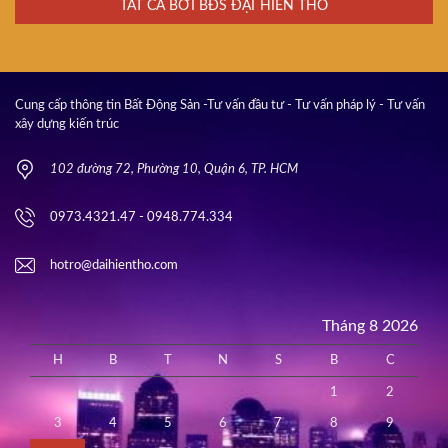
TẤT CẢ BỞI BĐS ĐẠI HIỀN THỔ
Cung cấp thông tin Bất Động Sản -Tư vấn đầu tư - Tư vấn pháp lý - Tư vấn
xây dựng kiến trúc
102 đường 72, Phường 10, Quận 6, TP. HCM
0973.4321.47 - 0948.774.334
hotro@daihientho.com
Tháng 8 2026
H
B
T
N
S
B
C
1
2
3
4
5
6
7
8
9