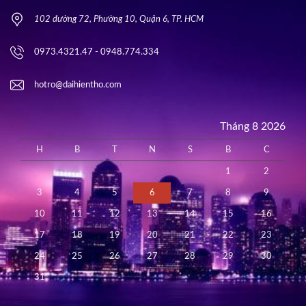
102 đường 72, Phường 10, Quận 6, TP. HCM
0973.4321.47 - 0948.774.334
hotro@daihientho.com
Tháng 8 2026
H
B
T
N
S
B
C
1
2
3
4
5
6
7
8
9
10
11
12
13
14
15
16
17
18
19
20
21
22
23
24
25
26
27
28
29
30
31