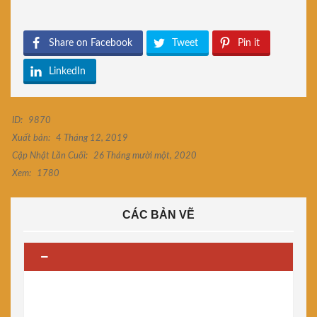
Share on Facebook
Tweet
Pin it
LinkedIn
ID:
9870
Xuất bản:
4 Tháng 12, 2019
Cập Nhật Lần Cuối:
26 Tháng mười một, 2020
Xem:
1780
CÁC BẢN VẼ