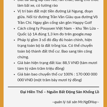
làm bãi xe, có tường rào
Vị trí bán đất mặt tiền đường Lê Ngung, đoạn
giữa. Nối từ đường Trần Văn Giàu qua đường Võ
Trần Chí. Ngay gần cổng sân gôn Happy Golf
Cách công ty Pouyuen Việt Nam – khu Tên Lửa –
Quốc Lộ 1A đúng 1,3 km đo trên google.map
Pháp lý gồm 3 sổ đỏ đầy đủ hoàn chỉnh, hiện
trạng toàn bộ là đất trồng lúa. Có thể chuyển
toàn bộ thành đất thổ cư. Bao sang tên công
chứng.
Giá bán hiện trạng đất lúa: 88,5 VNĐ (tám mươi
tám tỷ năm trăm triệu đồng)
Giá bán bao chuyển thổ cư 100% : 170 000 000
000 VNĐ (một trăm bảy mươi tỷ đồng)
Đại Hiền Thổ – Nguồn Bất Động Sản Khổng Lồ
–
quản lý tài sản Mr.NgĐHuy
–