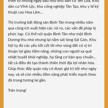
triển từ những ngày đầu như khu dân cư Tên Lửa, Khu
dân cư Vĩnh Lộc, khu công nghiệp Tân Tạo,
khu y tế kỹ
thuật cao Hoa Lâm
…
Thị trường bất động sản Bình Tân trong nhiều năm
qua cũng ích xuất hiện các rủi ro, các vấn đề pháp lý
phức tạp. Có thể nói quận Bình Tân như một Bình
Dương thu nhỏ nhưng lại nằm sát lòng Sài Gòn, Khu
hội tụ đủ các yếu tốt cốt lõi như vùng đất có vị trí
thuận lợi giàu tiềm năng, những con người xa quê
nhiệt huyết khỏi nghiệp, hạ tầng cơ bản quy chuẩn…
tất cả điều đó tạo thành thiên thời địa lợi nhân hòa.
Giúp thúc đẩy quận này có được giá trị tốt như ngày
nay, và sẽ còn nhiều tiềm năng phát triển mạnh theo
đà trong tương lai gần.
Trân trọng!