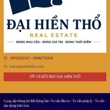
0973432147 - 0948774334
hotro@daihientho.com
TẤT CẢ BỞI BĐS ĐẠI HIỀN THỔ
Cung cấp thông tin Bất Động Sản -Tư vấn đầu tư - Tư vấn pháp lý - Tư vấn
xây dựng kiến trúc