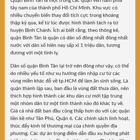
Quận Bình Tân
là một trong các quận ven nằm phía
tây nam của thành phố Hồ Chí Minh. Khu vực có
nhiều chuyển biến thay đổi tích cực trong khoảng
thập kỷ qua, kể từ lúc được hình thành tách ra từ
huyện Bình Chánh. Ích ai biết rằng, theo thông kê,
quận Bình Tân là quận có dân số đông nhất đông nhất
nước với dân số hiên nay sấp xỉ 1 triệu dân, tương
đương với một tỉnh lỵ.
Dân số quận Bình Tân lại trở nên đông như vậy, có thể
do nhiều yếu tố như xu hướng dân nhập cư từ các
vùng miền khác đỗ về tp.HCM để làm ăn sinh sống. Là
quận thành lập sau, ban đầu là vùng đất thưa dân, nên
thích hợp hình thành các khu dân cư mới tập trung
một nhóm dân từ một tỉnh thành nào đó khác tụ về.
Giá cả nhà đất ban đầu cũng thấp hơn do với các quận
liền kề như Tân Phú, Quận 6. Các chính sách linh hoạt,
thúc đẩy kinh tế thương mại của chính quyền địa
phương. Các dự án trọng điểm dẫn đầu xu hướng phát