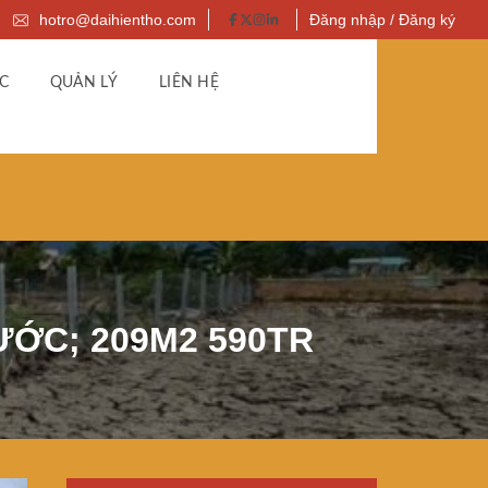
hotro@daihientho.com
Đăng nhập / Đăng ký
C
QUẢN LÝ
LIÊN HỆ
ƯỚC; 209M2 590TR