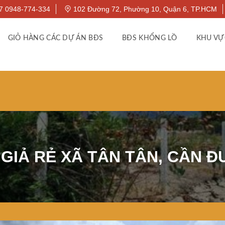
7 0948-774-334
102 Đường 72, Phường 10, Quận 6, TP.HCM
GIỎ HÀNG CÁC DỰ ÁN BĐS
BĐS KHỔNG LỒ
KHU VỰ
GIẢ RẺ XÃ TÂN TÂN, CẦN Đ