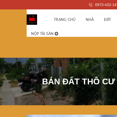
0973-432-14
TRANG CHỦ
NHÀ
ĐẤT
NỘP TÀI SẢN
BÁN ĐẤT THÔ CƯ 