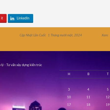
 it
LinkedIn
Cập Nhật Lần Cuối:
1 Tháng mười một, 2024
Xem:
 lý - Tư vấn xây dựng kiến trúc
H
B
T
3
4
5
10
11
12
17
18
19