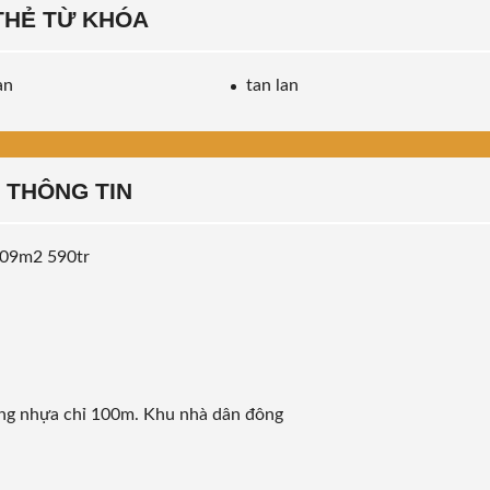
THẺ TỪ KHÓA
an
tan lan
THÔNG TIN
 209m2 590tr
ờng nhựa chỉ 100m. Khu nhà dân đông