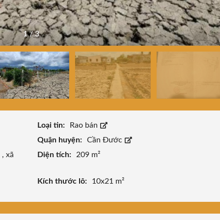
1
/
3
Loại tin:
Rao bán
Quận huyện:
Cần Đước
,
xã
Diện tích:
209 m²
Kích thước lô:
10x21 m²