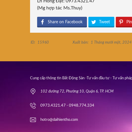
Lh Hồng Đạt: 0973.4321.47
(Mg hợp tác Ms.Thuy)
Share on Facebook
Tweet
Pin
ID:
15960
Xuất bản:
1 Tháng mười một, 2024
Cung cấp thông tin Bất Động Sản -Tư vấn đầu tư - Tư vấn pháp
102 đường 72, Phường 10, Quận 6, TP. HCM
0973.4321.47 - 0948.774.334
hotro@daihientho.com