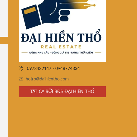
0973432147 - 0948774334
hotro@daihientho.com
TẤT CẢ BỞI BĐS ĐẠI HIỀN THỔ