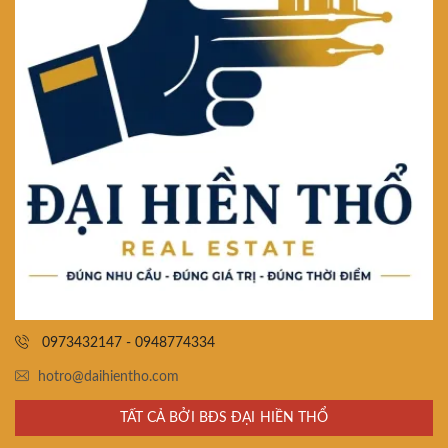
0973432147 - 0948774334
hotro@daihientho.com
TẤT CẢ BỞI BĐS ĐẠI HIỀN THỔ