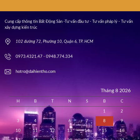
Cung cấp thông tin Bất Động Sản -Tư vấn đầu tư - Tư vấn pháp lý - Tư vấn
xây dựng kiến trúc
102 đường 72, Phường 10, Quận 6, TP. HCM
0973.4321.47 - 0948.774.334
hotro@daihientho.com
Tháng 8 2026
H
B
T
N
S
B
C
1
2
3
4
5
6
7
8
9
10
11
12
13
14
15
16