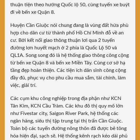
thuận tiện theo hướng Quốc lộ 50, cùng tuyến xe buýt
đi về bến xe Quận 8.
Huyện Cần Giuộc nói chung đang là vùng đất hứa phù
hợp cho dân cư từ thành phố Hồ Chí Minh đỗ về an
cư. Bởi kết nối giao thông thuận lơi qua 2 tuyến
đường lơn huyết mạch ở 2 phía là Quốc Lộ 50 và
QL1A. Song song đó là hệ thống giao thông công cộng
từ bến xe Quận 8 và bến xe Miền Tây. Cùng cơ sở hạ
tầng đẹp hoàn thiện. Các tiện ích dân sinh công cộng
đầy đủ, phục vụ cho phu cầu mua sắm, tài chính, làm
việc, giải trí.
Các cụm khu công nghiệp trong địa phận như KCN
Tân Kim, KCN Cầu Tràm. Các khu đô thị quy mô lớn
như Fivestar city, Saigon River Park, hệ thống các
ngân hàng, siêu thị tập trung tại thị trấn Cần Giuộc.
Toàn bộ các tuyến đường nông thôn đã được bê tông
hóa hiện đại, sạch sẽ. Hệ thống kênh rạch kéo dài phủ