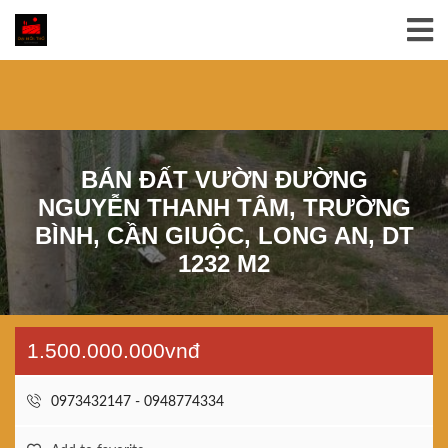
BÁN ĐẤT VƯỜN ĐƯỜNG
NGUYỄN THANH TÂM, TRƯỜNG
BÌNH, CẦN GIUỘC, LONG AN, DT
1232 M2
1.500.000.000vnđ
0973432147 - 0948774334