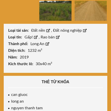
Loại tài sản:
Đất nền
,
Đất nông nghiệp
Loại tin:
Gấp!
,
Rao bán
Thành phố:
Long An
Diện tích:
1232 m²
Năm:
2019
Kích thước lô:
30x40 m²
THẺ TỪ KHÓA
can giuoc
long an
nguyen thanh tam