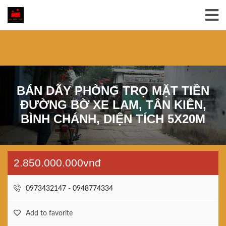
BÁN DÃY PHÒNG TRỌ MẶT TIỀN
ĐƯỜNG BỜ XE LAM, TÂN KIÊN,
BÌNH CHÁNH, DIỆN TÍCH 5X20M
2.850.000.000vnđ
0973432147 - 0948774334
Add to favorite