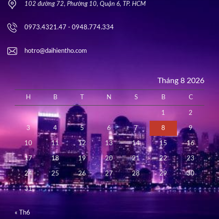
102 đường 72, Phường 10, Quận 6, TP. HCM
0973.4321.47 - 0948.774.334
hotro@daihientho.com
Tháng 8 2026
H
B
T
N
S
B
C
1
2
3
4
5
6
7
8
9
10
11
12
13
14
15
16
17
18
19
20
21
22
23
24
25
26
27
28
29
30
31
« Th6