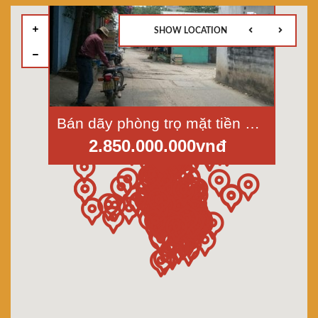
SHOW LOCATION
Bán dãy phòng trọ mặt tiền đường Bờ Xe Lam, Tân Kiên, Bình Chánh, diện tích 5x20m
2.850.000.000vnđ