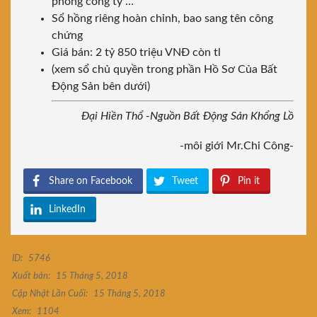
phòng công ty …
Sổ hồng riêng hoàn chỉnh, bao sang tên công
chứng
Giá bán: 2 tỷ 850 triệu VNĐ còn tl
(xem sổ chủ quyền trong phần Hồ Sơ Của Bất
Động Sản bên dưới)
Đại Hiền Thổ -Nguồn Bất Động Sản Khổng Lồ
-môi giới Mr.Chi Công-
Share on Facebook
Tweet
Pin it
LinkedIn
ID:
5746
Xuất bản:
15 Tháng 5, 2018
Cập Nhật Lần Cuối:
15 Tháng 5, 2018
Xem:
1104