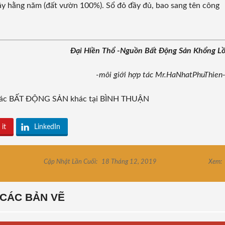
 cây hằng năm (đất vườn 100%). Sổ đỏ đầy đủ, bao sang tên công
Đại Hiền Thổ -Nguồn Bất Động Sản Khổng L
-môi giới hợp tác Mr.HaNhatPhuThien
 các BẤT ĐỘNG SẢN khác tại BÌNH THUẬN
 it
LinkedIn
Cập Nhật Lần Cuối:
18 Tháng 12, 2019
Xem:
CÁC BẢN VẼ