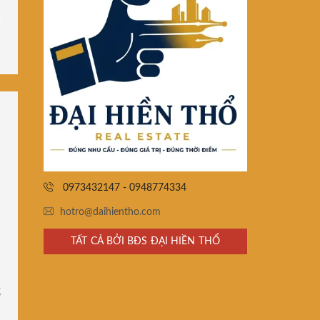
0973432147 - 0948774334
hotro@daihientho.com
TẤT CẢ BỞI BĐS ĐẠI HIỀN THỔ
ổ