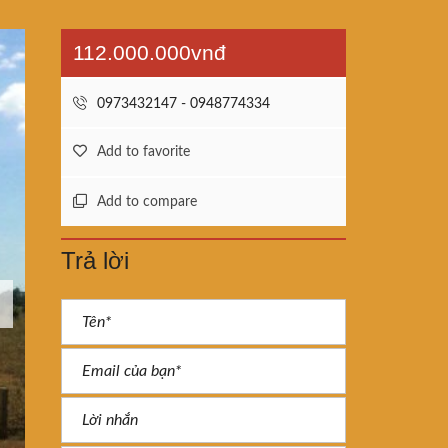
112.000.000vnđ
0973432147 - 0948774334
Add to favorite
Add to compare
Trả lời