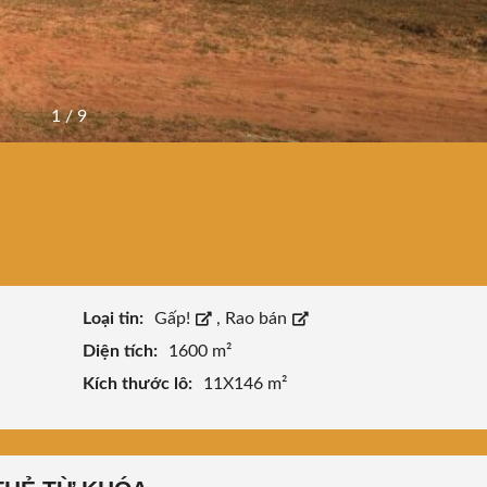
1
/
9
Loại tin:
Gấp!
,
Rao bán
Diện tích:
1600 m²
Kích thước lô:
11X146 m²