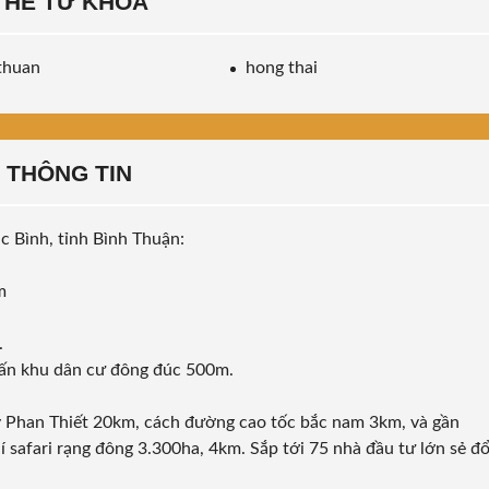
THẺ TỪ KHÓA
thuan
hong thai
THÔNG TIN
c Bình, tỉnh Bình Thuận:
m
.
rấn khu dân cư đông đúc 500m.
y Phan Thiết 20km, cách đường cao tốc bắc nam 3km, và gần
hí safari rạng đông 3.300ha, 4km. Sắp tới 75 nhà đầu tư lớn sẻ đ