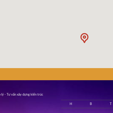
 lý - Tư vấn xây dựng kiến trúc
H
B
T