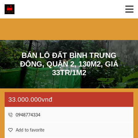
BÁN LÔ ĐẤT BÌNH TRƯNG
ĐÔNG, QUẬN 2, 130M2, GIÁ
33TR/1M2
33.000.000vnđ
0948774334
Add to favorite