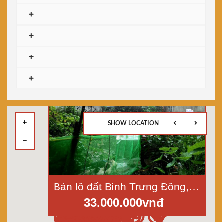
SHOW LOCATION
Bán lô đất Bình Trưng Đông, Quận 2, 130m2, giá 33tr/1m2
33.000.000vnđ