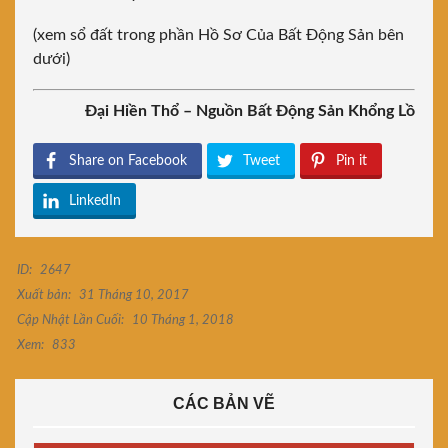
(xem sổ đất trong phần Hồ Sơ Của Bất Động Sản bên
dưới)
Đại Hiền Thổ – Nguồn Bất Động Sản Khổng Lồ
Share on Facebook
Tweet
Pin it
LinkedIn
ID:
2647
Xuất bản:
31 Tháng 10, 2017
Cập Nhật Lần Cuối:
10 Tháng 1, 2018
Xem:
833
CÁC BẢN VẼ