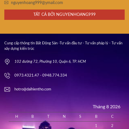
nguyenhoang999@ymail.com
TẤT CẢ BỞI NGUYENHOANG999
Cung cấp thông tin Bất Động Sản -Tư vấn đầu tư - Tư vấn pháp lý - Tư vấn
xây dựng kiến trúc
102 đường 72, Phường 10, Quận 6, TP. HCM
0973.4321.47 - 0948.774.334
hotro@daihientho.com
Tháng 8 2026
H
B
T
N
S
B
C
1
2