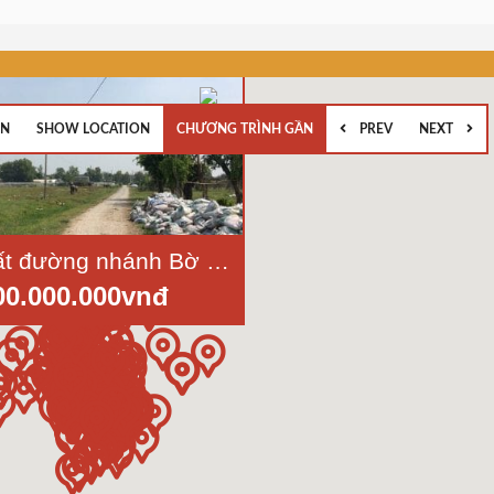
EN
SHOW LOCATION
CHƯƠNG TRÌNH GẦN
PREV
NEXT
Bán lô đất đường nhánh Bờ Bao Xóm Hố, Tân Kiên, Bình Chánh, diện tích 50x20m
00.000.000vnđ