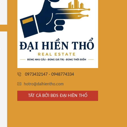
0973432147 - 0948774334
hotro@daihientho.com
TẤT CẢ BỞI BĐS ĐẠI HIỀN THỔ