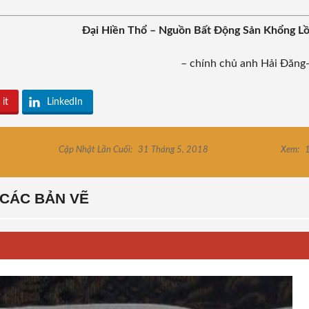
Đại Hiền Thổ – Nguồn Bất Động Sản Khổng L
– chính chủ anh Hải Đăng
 it
LinkedIn
Cập Nhật Lần Cuối:
31 Tháng 5, 2018
Xem:
1
CÁC BẢN VẼ