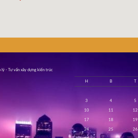
 lý - Tư vấn xây dựng kiến trúc
H
B
T
3
4
5
10
11
12
17
18
19
24
25
26