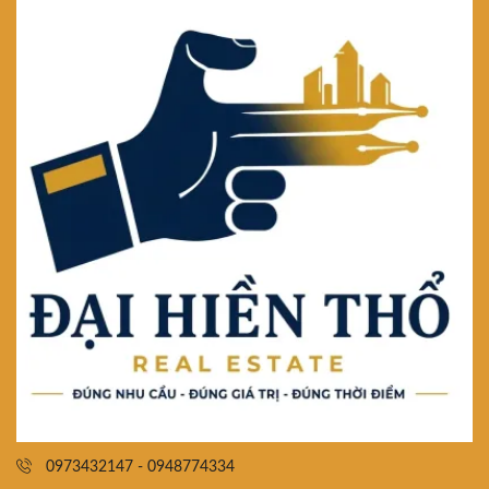
0973432147 - 0948774334