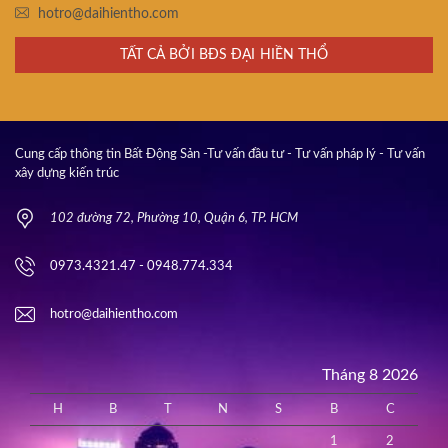
hotro@daihientho.com
TẤT CẢ BỞI BĐS ĐẠI HIỀN THỔ
Cung cấp thông tin Bất Động Sản -Tư vấn đầu tư - Tư vấn pháp lý - Tư vấn
xây dựng kiến trúc
102 đường 72, Phường 10, Quận 6, TP. HCM
0973.4321.47 - 0948.774.334
hotro@daihientho.com
Tháng 8 2026
H
B
T
N
S
B
C
1
2