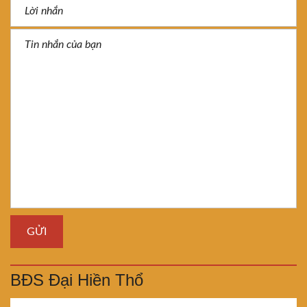
BĐS Đại Hiền Thổ