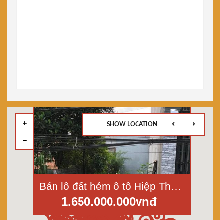
SHOW LOCATION
Bán lô đất hẻm ô tô Hiệp Thành 13-quận 12, dt 4x16m, giá 1,65 tỷ
1.650.000.000vnđ