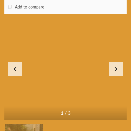
Add to compare
1
/
3