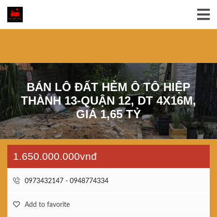
BÁN LÔ ĐẤT HẺM Ô TÔ HIỆP
THÀNH 13-QUẬN 12, DT 4X16M,
GIÁ 1,65 TỶ
1.650.000.000vnđ
0973432147 - 0948774334
Add to favorite