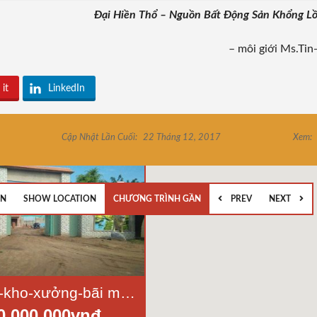
Đại Hiền Thổ – Nguồn Bất Động Sản Khổng L
– môi giới Ms.Tin
 it
LinkedIn
Cập Nhật Lần Cuối:
22 Tháng 12, 2017
Xem:
EN
SHOW LOCATION
CHƯƠNG TRÌNH GẦN
PREV
NEXT
Bán lô Đất-kho-xưởng-bãi mặt tiền Quốc Lộ N2, Đức Hoà, Long An: - dt 4500m2
0.000.000vnđ