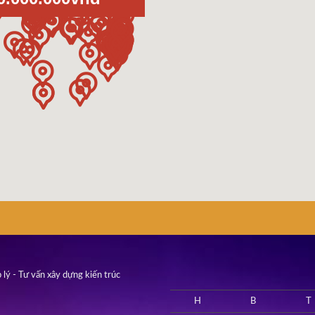
 lý - Tư vấn xây dựng kiến trúc
H
B
T