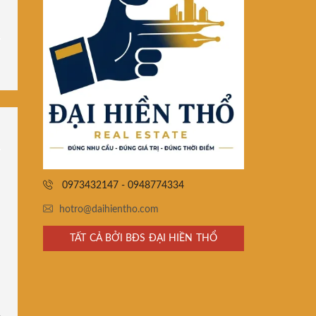
0973432147 - 0948774334
hotro@daihientho.com
TẤT CẢ BỞI BĐS ĐẠI HIỀN THỔ