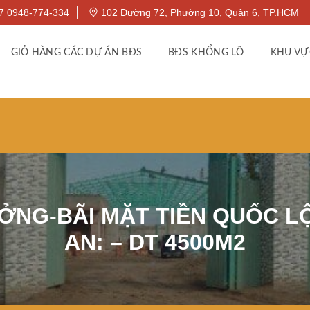
7 0948-774-334
102 Đường 72, Phường 10, Quận 6, TP.HCM
GIỎ HÀNG CÁC DỰ ÁN BĐS
BĐS KHỔNG LỒ
KHU VỰ
ỞNG-BÃI MẶT TIỀN QUỐC LỘ
AN: – DT 4500M2