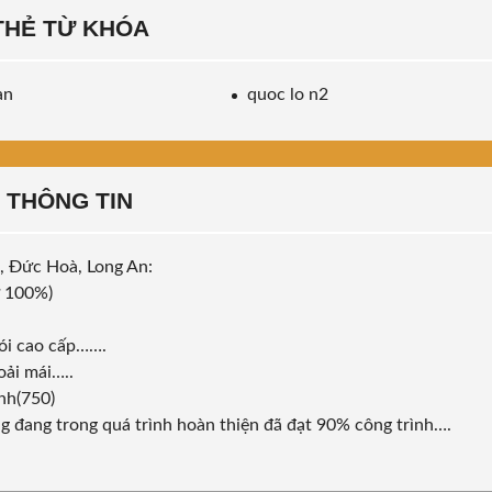
THẺ TỪ KHÓA
an
quoc lo n2
THÔNG TIN
, Đức Hoà, Long An:
ư 100%)
ói cao cấp…….
oải mái…..
ình(750)
g đang trong quá trình hoàn thiện đã đạt 90% công trình….