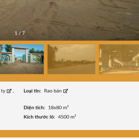
1
/
7
 ty
,
Loại tin:
Rao bán
Diện tích:
18x80 m²
Kích thước lô:
4500 m²