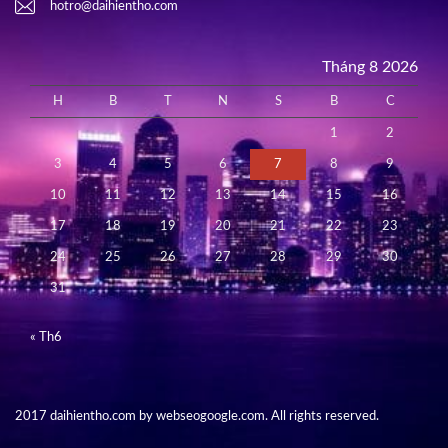
hotro@daihientho.com
Tháng 8 2026
H
B
T
N
S
B
C
1
2
3
4
5
6
7
8
9
10
11
12
13
14
15
16
17
18
19
20
21
22
23
24
25
26
27
28
29
30
31
« Th6
2017 daihientho.com by webseogoogle.com. All rights reserved.