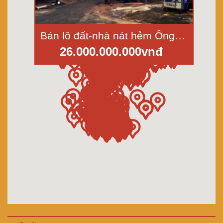
Bán lô đất-nhà nát hẻm Ông Ích Khiêm, phường 10, quận 11 diện tích 329m2
26.000.000.000vnđ