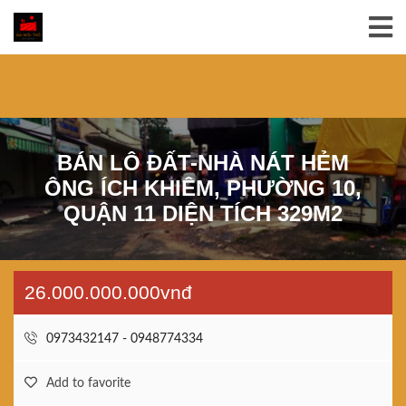
BÁN LÔ ĐẤT-NHÀ NÁT HẺM
ÔNG ÍCH KHIÊM, PHƯỜNG 10,
QUẬN 11 DIỆN TÍCH 329M2
26.000.000.000vnđ
0973432147 - 0948774334
Add to favorite