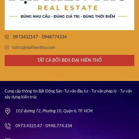
0973432147 - 0948774334
hotro@daihientho.com
TẤT CẢ BỞI BĐS ĐẠI HIỀN THỔ
Cung cấp thông tin Bất Động Sản -Tư vấn đầu tư - Tư vấn pháp lý - Tư vấn
xây dựng kiến trúc
102 đường 72, Phường 10, Quận 6, TP. HCM
0973.4321.47 - 0948.774.334