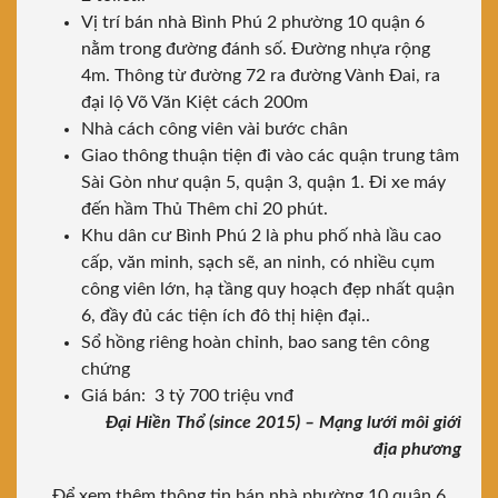
Vị trí bán nhà Bình Phú 2 phường 10 quận 6
nằm trong đường đánh số. Đường nhựa rộng
4m. Thông từ đường 72 ra đường Vành Đai, ra
đại lộ Võ Văn Kiệt cách 200m
Nhà cách công viên vài bước chân
Giao thông thuận tiện đi vào các quận trung tâm
Sài Gòn như quận 5, quận 3, quận 1. Đi xe máy
đến hầm Thủ Thêm chỉ 20 phút.
Khu dân cư Bình Phú 2 là phu phố nhà lầu cao
cấp, văn minh, sạch sẽ, an ninh, có nhiều cụm
công viên lớn, hạ tầng quy hoạch đẹp nhất quận
6, đầy đủ các tiện ích đô thị hiện đại..
Sổ hồng riêng hoàn chỉnh, bao sang tên công
chứng
Giá bán: 3 tỷ 700 triệu vnđ
Đại Hiền Thổ (since 2015) – Mạng lưới môi giới
địa phương
Để xem thêm thông tin bán nhà phường 10 quận 6