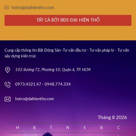
hotro@daihientho.com
TẤT CẢ BỞI BĐS ĐẠI HIỀN THỔ
Cung cấp thông tin Bất Động Sản -Tư vấn đầu tư - Tư vấn pháp lý - Tư vấn
xây dựng kiến trúc
102 đường 72, Phường 10, Quận 6, TP. HCM
0973.4321.47 - 0948.774.334
hotro@daihientho.com
Tháng 8 2026
H
B
T
N
S
B
C