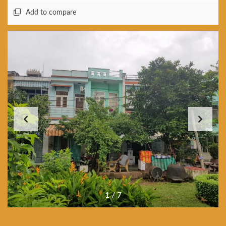
Add to compare
1
/
7