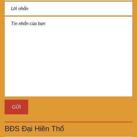
BĐS Đại Hiền Thổ