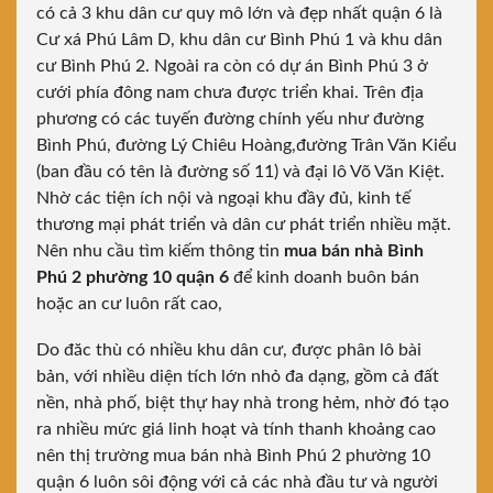
có cả 3 khu dân cư quy mô lớn và đẹp nhất quận 6 là
Cư xá Phú Lâm D, khu dân cư Bình Phú 1 và khu dân
cư Bình Phú 2. Ngoài ra còn có dự án Bình Phú 3 ở
cưới phía đông nam chưa được triển khai. Trên địa
phương có các tuyến đường chính yếu như đường
Bình Phú, đường Lý Chiêu Hoàng,đường Trân Văn Kiểu
(ban đầu có tên là đường số 11) và đại lô Võ Văn Kiệt.
Nhờ các tiện ích nội và ngoại khu đầy đủ, kinh tế
thương mại phát triển và dân cư phát triển nhiều mặt.
Nên nhu cầu tìm kiếm thông tin
mua bán nhà Bình
Phú 2 phường 10 quận 6
để kinh doanh buôn bán
hoặc an cư luôn rất cao,
Do đăc thù có nhiều khu dân cư, được phân lô bài
bản, với nhiều diện tích lớn nhỏ đa dạng, gồm cả đất
nền, nhà phố, biệt thự hay nhà trong hẻm, nhờ đó tạo
ra nhiều mức giá linh hoạt và tính thanh khoảng cao
nên thị trường mua bán nhà Bình Phú 2 phường 10
quận 6 luôn sôi động với cả các nhà đầu tư và người