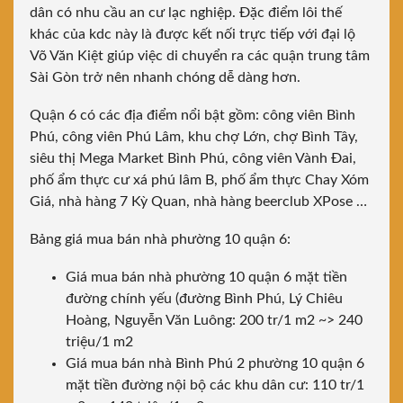
dân có nhu cầu an cư lạc nghiệp. Đặc điểm lôi thế
khác của kdc này là được kết nối trực tiếp với đại lộ
Võ Văn Kiệt giúp việc di chuyển ra các quận trung tâm
Sài Gòn trở nên nhanh chóng dễ dàng hơn.
Quận 6 có các địa điểm nổi bật gồm:
công viên Bình
Phú
, công viên Phú Lâm, khu chợ Lớn, chợ Bình Tây,
siêu thị Mega Market Bình Phú
, công viên Vành Đai,
phố ẩm thực cư xá phú lâm B, phố ẩm thực Chay Xóm
Giá,
nhà hàng 7 Kỳ Quan,
nhà hàng beerclub XPose …
Bảng giá mua bán nhà phường 10 quận 6:
Giá mua bán nhà phường 10 quận 6 mặt tiền
đường chính yếu (đường Bình Phú, Lý Chiêu
Hoàng, Nguyễn Văn Luông: 200 tr/1 m2 ~> 240
triệu/1 m2
Giá mua bán nhà Bình Phú 2 phường 10 quận 6
mặt tiền đường nội bộ các khu dân cư: 110 tr/1