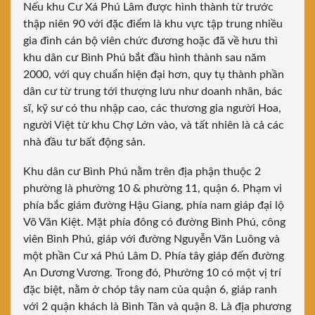
Nếu khu Cư Xá Phú Lâm được hình thành từ trước
thập niên 90 với đặc điểm là khu vực tập trung nhiều
gia đình cán bộ viên chức đương hoặc đã về hưu thì
khu dân cư Bình Phú bắt đầu hình thành sau năm
2000, với quy chuẩn hiện đại hơn, quy tụ thành phần
dân cư từ trung tới thượng lưu như doanh nhân, bác
sĩ, kỹ sư có thu nhập cao, các thương gia người Hoa,
người Việt từ khu Chợ Lớn vào, và tất nhiên là cả các
nhà đầu tư bất động sản.
Khu dân cư Bình Phú nằm trên địa phận thuộc 2
phường là phường 10 & phường 11, quận 6. Phạm vi
phía bắc giám đường Hậu Giang, phía nam giáp đại lộ
Võ Văn Kiệt. Mặt phía đông có đường Bình Phú, công
viên Bình Phú, giáp với đường Nguyễn Văn Luông và
một phần Cư xá Phú Lâm D. Phía tây giáp đến đường
An Dương Vương. Trong đó, Phường 10 có một vị trí
đặc biệt, nằm ở chóp tây nam của quận 6, giáp ranh
với 2 quận khách là Bình Tân và quận 8. Là địa phương