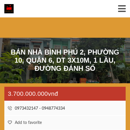
BÁN NHÀ BÌNH PHÚ 2, PHƯỜNG
10, QUẬN 6, DT 3X10M, 1 LẦU,
ĐƯỜNG ĐÁNH SỐ
3.700.000.000vnđ
0973432147 - 0948774334
Add to favorite