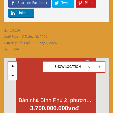
Share on Facebook
Tweet
Pin it
LinkedIn
ID:
13118
Xuất bản:
12 Tháng 10, 2021
Cập Nhật Lần Cuối:
2 Tháng 4, 2026
Xem:
598
SHOW LOCATION
Bán nhà Bình Phú 2, phường 10, quận 6, Dt 3x10m, 1 lầu, đường đánh số
3.700.000.000vnđ