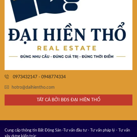
0973432147 - 0948774334
hotro@daihientho.com
TẤT CẢ BỞI BĐS ĐẠI HIỀN THỔ
Cung cấp thông tin Bất Động Sản -Tư vấn đầu tư - Tư vấn pháp lý - Tư vấn
xây dựng kiến trúc