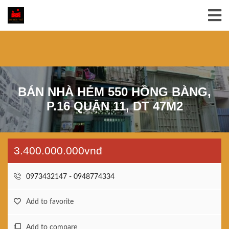
BÁN NHÀ HẺM 550 HỒNG BÀNG,
P.16 QUẬN 11, DT 47M2
3.400.000.000vnđ
0973432147 - 0948774334
Add to favorite
Add to compare