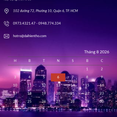
102 đường 72, Phường 10, Quận 6, TP. HCM
0973.4321.47 - 0948.774.334
hotro@daihientho.com
Tháng 8 2026
H
B
T
N
S
B
C
1
2
3
4
5
6
7
8
9
10
11
12
13
14
15
16
17
18
19
20
21
22
23
24
25
26
27
28
29
30
31