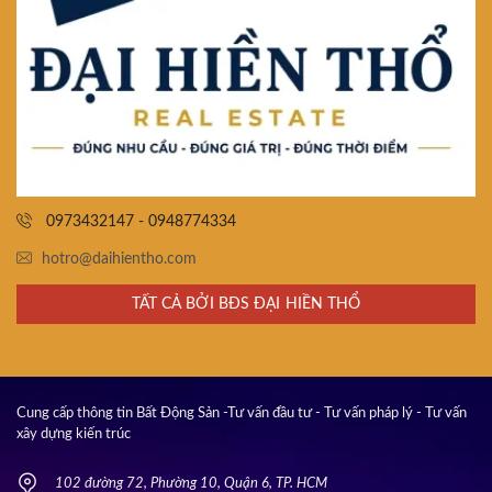
0973432147 - 0948774334
hotro@daihientho.com
TẤT CẢ BỞI BĐS ĐẠI HIỀN THỔ
Cung cấp thông tin Bất Động Sản -Tư vấn đầu tư - Tư vấn pháp lý - Tư vấn
xây dựng kiến trúc
102 đường 72, Phường 10, Quận 6, TP. HCM