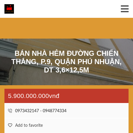
BÁN NHÀ HẺM ĐƯỜNG CHIẾN
THẮNG, P.9, QUẬN PHÚ NHUẬN,
DT 3,6×12,5M
5.900.000.000vnđ
0973432147 - 0948774334
Add to favorite