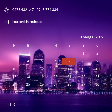
0973.4321.47 - 0948.774.334
hotro@daihientho.com
Tháng 8 2026
H
B
T
N
S
B
C
1
2
3
4
5
6
7
8
9
10
11
12
13
14
15
16
17
18
19
20
21
22
23
24
25
26
27
28
29
30
31
« Th6