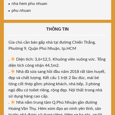
nha hem phu nhuan
phu nhuan
THÔNG TIN
Gia chủ cần bán gấp nhà tại đường Chiến Thắng,
Phường 9, Quận Phú Nhuận, tp.HCM
.
Diện tích: 3,6×12,5. Khuông viên vuông vức. Tổng
diện tích công nhận 44,1m2.
.
Nhà đã sửa sang hồi đầu năm 2018 rất tâm huyết,
đẹp và chất lượng. Kết cấu 1 trệt 2 lầu đúc, mái bê
tông cốt thép gồm: phòng khách, nhà bếp, 3 phòng
ngủ đều có toilet riêng, rộng đẹp. Nội thất trong nhà
sử dụng hàng cao cấp.
.
Nhà nằm trung tâm Q.Phú Nhuận gần đường
Hoàng Văn Thụ. Hẻm xóm đạo an ninh yên tĩnh, sân
trước nhà được sử dụng riêng. Hẻm xe ba gác, xe lôi ..