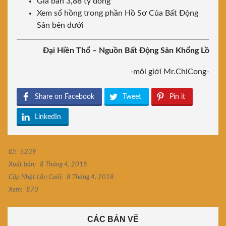
Giá bán 3,88 tỷ đồng
Xem sổ hồng trong phần Hồ Sơ Của Bất Động
Sản bên dưới
Đại Hiền Thổ – Nguồn Bất Động Sản Khổng Lồ
-môi giới Mr.ChiCong-
Share on Facebook
Tweet
Pin it
LinkedIn
ID:
5239
Xuất bản:
8 Tháng 4, 2018
Cập Nhật Lần Cuối:
8 Tháng 4, 2018
Xem:
870
CÁC BẢN VẼ