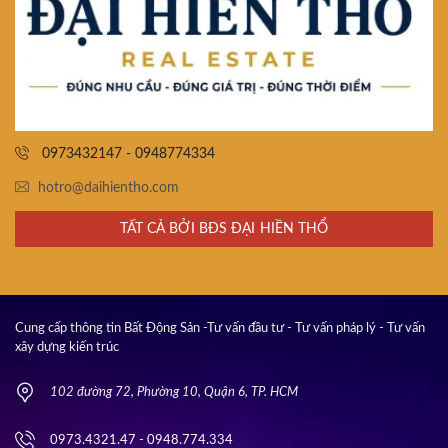
0973432147 - 0948774334
hotro@daihientho.com
TẤT CẢ BỞI BĐS ĐẠI HIỀN THỔ
Cung cấp thông tin Bất Động Sản -Tư vấn đầu tư - Tư vấn pháp lý - Tư vấn
xây dựng kiến trúc
102 đường 72, Phường 10, Quận 6, TP. HCM
0973.4321.47 - 0948.774.334