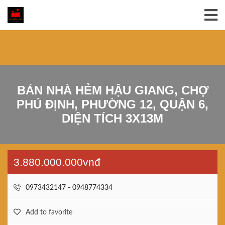
BÁN NHÀ HẺM HẬU GIANG, CHỢ
PHÚ ĐỊNH, PHƯỜNG 12, QUẬN 6,
DIỆN TÍCH 3X13M
3.880.000.000vnđ
0973432147 - 0948774334
Add to favorite