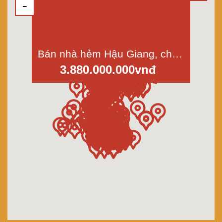
Bán nhà hẻm Hậu Giang, chợ Phú Định, phường 12, quận 6, diện tích 3x13m
3.880.000.000vnđ