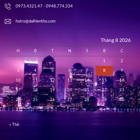
0973.4321.47 - 0948.774.334
hotro@daihientho.com
Tháng 8 2026
H
B
T
N
S
B
C
1
2
3
4
5
6
7
8
9
10
11
12
13
14
15
16
17
18
19
20
21
22
23
24
25
26
27
28
29
30
31
« Th6