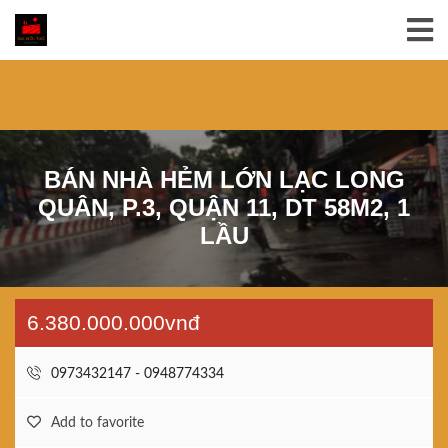
BÁN NHÀ HẺM LỚN LẠC LONG
QUÂN, P.3, QUẬN 11, DT 58M2, 1
LẦU
6.380.000.000vnđ
0973432147 - 0948774334
Add to favorite