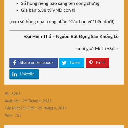
Sổ hồng riêng bao sang tên công chứng
Giá bán 6,38 tỷ VNĐ còn tl
(xem sổ hồng nhà trong phần “Các bản vẽ” bên dưới)
Đại Hiền Thổ – Nguồn Bất Động Sản Khổng Lồ
-môi giới Mr.Trí Đạt –
Share on Facebook
Tweet
Pin it
LinkedIn
ID:
8201
Xuất bản:
29 Tháng 4, 2019
Cập Nhật Lần Cuối:
29 Tháng 4, 2019
Xem:
723