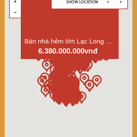
SHOW LOCATION
Bán nhà hẻm lớn Lạc Long Quân, p.3, quận 11, dt 58m2, 1 lầu
6.380.000.000vnđ