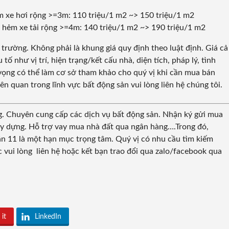
 xe hơi rộng >=3m: 110 triệu/1 m2 ~> 150 triệu/1 m2
 hẻm xe tải rộng >=4m: 140 triệu/1 m2 ~> 190 triệu/1 m2
 trường. Không phải là khung giá quy định theo luật định. Giá cả
ố như vị trí, hiện trạng/kết cấu nhà, diện tích, pháp lý, tình
 vọng có thể làm cơ sở tham khảo cho quý vị khi cần mua bán
ên quan trong lĩnh vực bất động sản vui lòng liên hệ chúng tôi.
g. Chuyên cung cấp các dịch vụ bất động sản. Nhận ký gửi mua
 xây dựng. Hỗ trợ vay mua nhà đất qua ngân hàng….Trong đó,
n 11 là một hạn mục trọng tâm. Quý vị có nhu cầu tìm kiếm
vui lòng liên hệ hoặc kết bạn trao đổi qua zalo/facebook qua
 it
LinkedIn