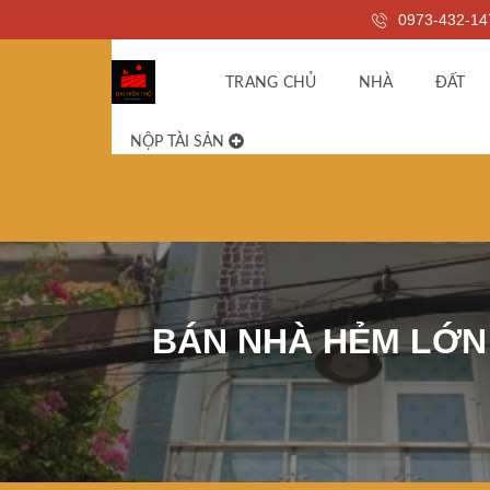
0973-432-14
TRANG CHỦ
NHÀ
ĐẤT
NỘP TÀI SẢN
BÁN NHÀ HẺM LỚN Q