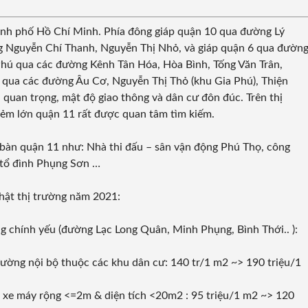
ành phố Hồ Chí Minh. Phía đông giáp quận 10 qua đường Lý
g Nguyễn Chí Thanh, Nguyễn Thị Nhỏ, và giáp quận 6 qua đườn
Phú qua các đường Kênh Tân Hóa, Hòa Bình, Tống Văn Trân,
h qua các đường Âu Cơ, Nguyễn Thị Thỏ (khu Gia Phú), Thiện
quan trọng, mật độ giao thông và dân cư đôn đúc. Trên thị
hẻm lớn quận 11 rất được quan tâm tìm kiếm.
a bàn quận 11 như:
Nhà thi đấu – sân vận động Phú Thọ
, công
 tổ đình Phụng Sơn …
hật thị trường năm 2021:
 chính yếu (đường Lạc Long Quân, Minh Phụng, Bình Thới.. ):
ường nội bộ thuộc các khu dân cư: 140 tr/1 m2 ~> 190 triệu/1
xe máy rộng <=2m & diện tích <20m2 : 95 triệu/1 m2 ~> 120