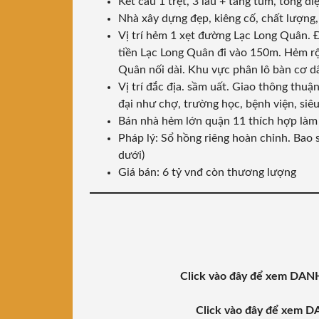
Kết cấu 1 trệt, 3 lầu + tầng tum, tổng d
Nhà xây dựng đẹp, kiêng cố, chất lượng,
Vị trí hẻm 1 xẹt đường Lạc Long Quân.
tiền Lạc Long Quân đi vào 150m. Hẻm 
Quân nối dài. Khu vực phân lô bàn cơ dâ
Vị trí đắc địa. sầm uất. Giao thông thuận
đại như chợ, trường học, bệnh viện, siêu 
Bán nhà hẻm lớn quận 11 thích hợp làm 
Pháp lý: Sổ hồng riêng hoàn chỉnh. Bao
dưới)
Giá bán: 6 tỷ vnđ còn thương lượng
Click vào đây để xem 
Click vào đây để xe