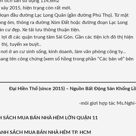
iện tích sàn sử dụng 114,6m2
 xây 2015, hiện trạng còn rất mới.
 Đoạn đầu đường Lạc Long Quân (gần đường Phú Thọ). Từ mặt
rộng 6m, thông ra đường Xóm Đất hoặc đường đoạn Lạc Long
n cư đẹp. Xe tải lưu thông thuận tiện.
 lợi đi các quận trung tâm Sài Gòn. Gần các tiện ích đô thị hiện
thị, tuyến xe buýt..
nơi ở an cư sinh sống, kinh doanh, làm văn phòng công ty…
 sang tên công chứng (xem sổ hồng trong phần “Các bản vẽ” bên
Đại Hiền Thổ (since 2015) – Nguồn Bất Động Sản Khổng L
-môi giơi hợp tác Ms.Nghi
DANH SÁCH MUA BÁN NHÀ HẺM LỚN QUẬN 11
m DANH SÁCH MUA BÁN NHÀ HẺM TP. HCM