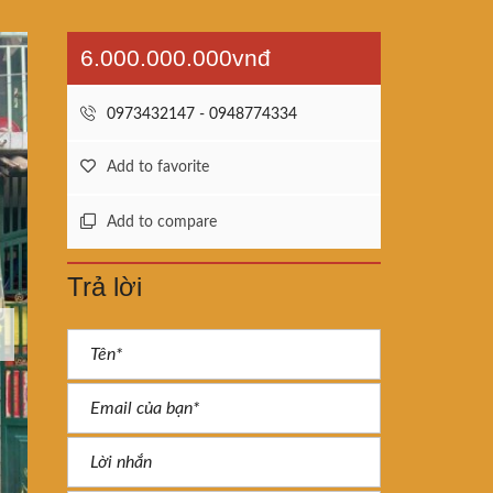
6.000.000.000vnđ
0973432147 - 0948774334
Add to favorite
Add to compare
Trả lời