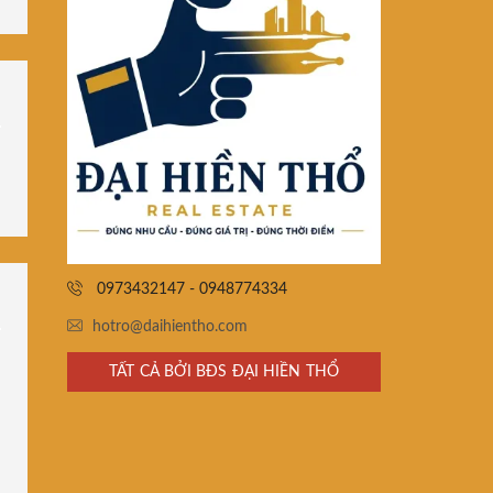
0973432147 - 0948774334
hotro@daihientho.com
TẤT CẢ BỞI BĐS ĐẠI HIỀN THỔ