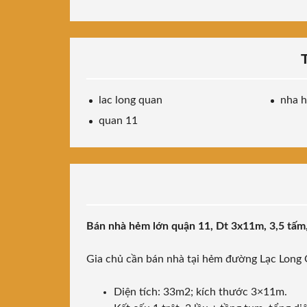
lac long quan
nha h
quan 11
Bán nhà hẻm lớn quận 11, Dt 3x11m, 3,5 tấm
Gia chủ cần bán nhà tại hẻm đường Lạc Long
Diện tích: 33m2; kích thước 3×11m.