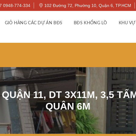
7 0948-774-334
102 Đường 72, Phường 10, Quận 6, TP.HCM
GIỎ HÀNG CÁC DỰ ÁN BĐS
BĐS KHỔNG LỒ
KHU VỰ
UẬN 11, DT 3X11M, 3,5 TẤ
QUÂN 6M