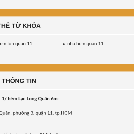
THẺ TỪ KHÓA
em lon quan 11
nha hem quan 11
THÔNG TIN
, 1/ hẻm Lạc Long Quân 6m:
 Quân, phường 3, quận 11, tp.HCM