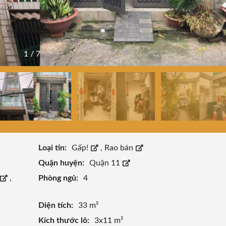
1
/
7
Loại tin:
Gấp!
,
Rao bán
Quận huyện:
Quận 11
,
Phòng ngủ:
4
Diện tích:
33 m²
Kích thước lô:
3x11 m²