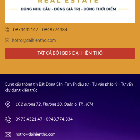
0973432147 - 0948774334
hotro@daihientho.com
TẤT CẢ BỞI BĐS ĐẠI HIỀN THỔ
Cung cấp thông tin Bất Động Sản -Tư vấn đầu tư - Tư vấn pháp lý - Tư vấn
xây dựng kiến trúc
102 đường 72, Phường 10, Quận 6, TP. HCM
0973.4321.47 - 0948.774.334
hotro@daihientho.com