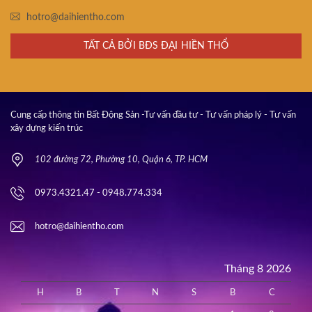
hotro@daihientho.com
TẤT CẢ BỞI BĐS ĐẠI HIỀN THỔ
Cung cấp thông tin Bất Động Sản -Tư vấn đầu tư - Tư vấn pháp lý - Tư vấn
xây dựng kiến trúc
102 đường 72, Phường 10, Quận 6, TP. HCM
0973.4321.47 - 0948.774.334
hotro@daihientho.com
Tháng 8 2026
H
B
T
N
S
B
C