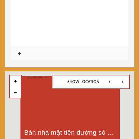
SHOW LOCATION
Bán nhà mặt tiền đường số 12, khu Tên Lửa, An Lạc A, Bình Tân, dt 3x14m