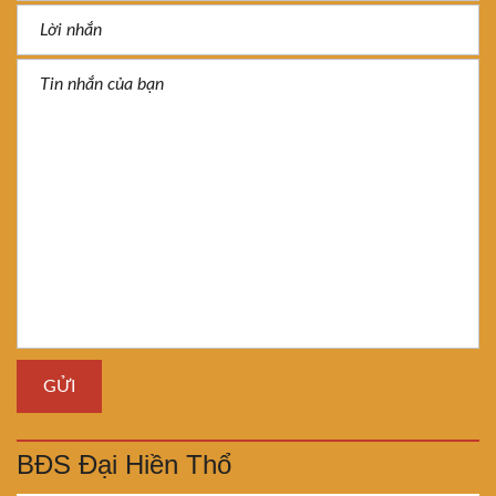
BĐS Đại Hiền Thổ