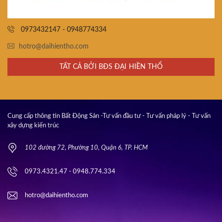
0973432147 - 0948774334
hotro@daihientho.com
TẤT CẢ BỞI BĐS ĐẠI HIỀN THỔ
Cung cấp thông tin Bất Động Sản -Tư vấn đầu tư - Tư vấn pháp lý - Tư vấn
xây dựng kiến trúc
102 đường 72, Phường 10, Quận 6, TP. HCM
0973.4321.47 - 0948.774.334
hotro@daihientho.com