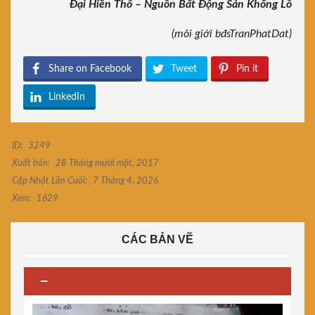
Đại Hiền Thổ – Nguồn Bất Động Sản Khổng Lồ
(môi giới bđsTranPhatDat)
Share on Facebook
Tweet
Pin it
LinkedIn
ID:
3249
Xuất bản:
28 Tháng mười một, 2017
Cập Nhật Lần Cuối:
7 Tháng 4, 2026
Xem:
1629
CÁC BẢN VẼ