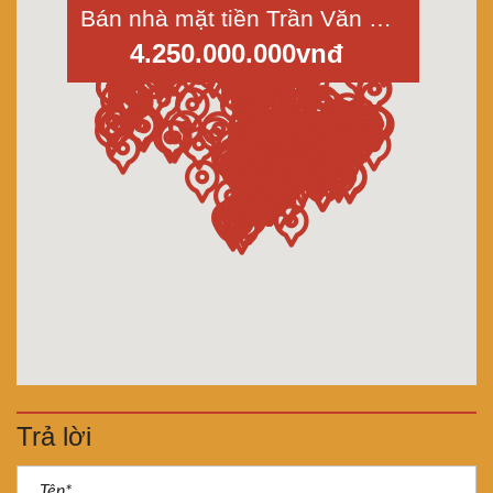
Bán nhà mặt tiền Trần Văn Mười-Xuân Thới Thượng-Hóc Môn dt 4x30m
4.250.000.000vnđ
Trả lời