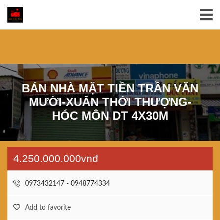
BÁN NHÀ MẶT TIỀN TRẦN VĂN
MƯỜI-XUÂN THỚI THƯỢNG-
HÓC MÔN DT 4X30M
4.250.000.000vnđ
0973432147 - 0948774334
Add to favorite