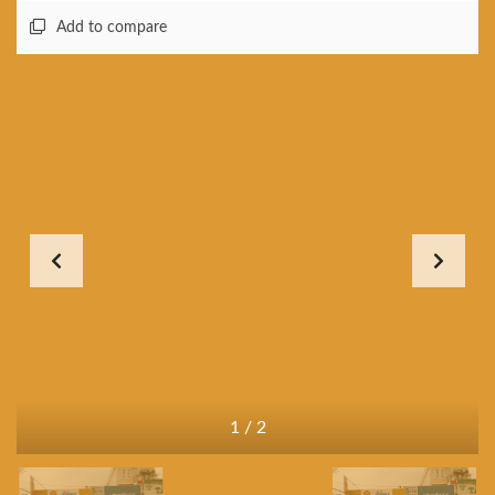
Add to compare
1
/
2