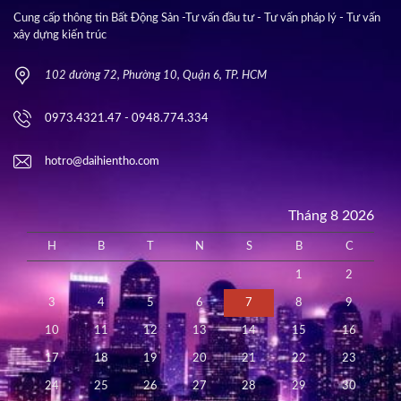
Cung cấp thông tin Bất Động Sản -Tư vấn đầu tư - Tư vấn pháp lý - Tư vấn
xây dựng kiến trúc
102 đường 72, Phường 10, Quận 6, TP. HCM
0973.4321.47 - 0948.774.334
hotro@daihientho.com
Tháng 8 2026
H
B
T
N
S
B
C
1
2
3
4
5
6
7
8
9
10
11
12
13
14
15
16
17
18
19
20
21
22
23
24
25
26
27
28
29
30