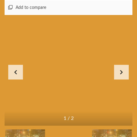
Add to compare
1
/
2