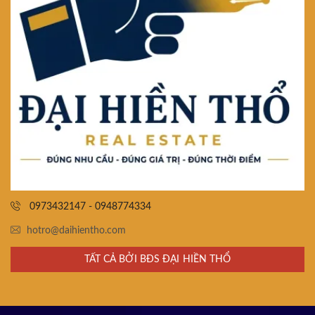
0973432147 - 0948774334
hotro@daihientho.com
TẤT CẢ BỞI BĐS ĐẠI HIỀN THỔ