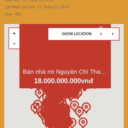
Xuất bản:
12 Tháng 12, 2018
Cập Nhật Lần Cuối:
12 Tháng 12, 2018
Xem:
689
SHOW LOCATION
Bán nhá mt Nguyện Chí Thanh, p.15, q.5, dt 4x15m, 4 lầu
18.000.000.000vnđ