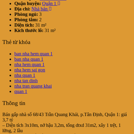
Quận huyện:
Quận 1
Địa chỉ:
Nhà bán
Phòng ngủ:
3
Phòng tắm:
2
Diện tích:
31 m²
Kích thước lô:
31 m²
Thẻ từ khóa
ban nha hem quan 1
ban nha quan 1
nha hem quan 1
nha hem sai gon
nha quan 1
nha tan dinh
nha tran quang khai
quan 1
Thông tin
Bán gấp nhà số 68/43 Trần Quang Khải, p.Tân Định, Quận 1: giá
3,7 tỷ
– Diện tích 3x10m, nở hậu 3,2m, tổng dtxd 31m2, xây 1 trệt, 1
lững, 2 lầu