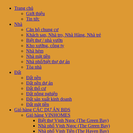
Trang chủ
Giới thiệu
Tin tức
Nhà
Căn hộ chung cư
Khách sạn, Nhà trọ, Nhà Hàng, Nhà trẻ
Biệt thự / nhà vườn
Kho xưởng, công ty
Nhà hẻm
Nhà mặt tiền
Nhà phố/biệt thự dự án
Tòa nhà
Đất
Đất nền
Đất nền dự án
Đất thổ cư
Đất nông nghiệp
Đất sản xuất kinh doanh
Đất mặt tiền
Giỏ hàng CÁC DỰ ÁN BĐS
Giỏ hàng VINHOMES
Biệt thự Vịnh Ngọc (The Green Bay)
Nhà phố Vịnh Ngọc (The Green Bay)
Nhà phố Vịnh Tiên (The Haven Bay)