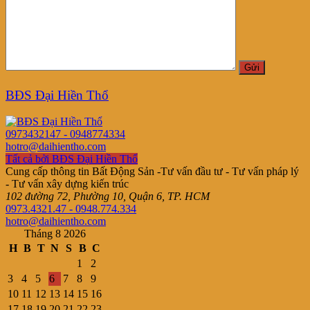
BĐS Đại Hiền Thổ
0973432147 - 0948774334
hotro@daihientho.com
Tất cả bởi BĐS Đại Hiền Thổ
Cung cấp thông tin Bất Động Sản -Tư vấn đầu tư - Tư vấn pháp lý
- Tư vấn xây dựng kiến trúc
102 đường 72, Phường 10, Quận 6, TP. HCM
0973.4321.47 - 0948.774.334
hotro@daihientho.com
Tháng 8 2026
H
B
T
N
S
B
C
1
2
3
4
5
6
7
8
9
10
11
12
13
14
15
16
17
18
19
20
21
22
23