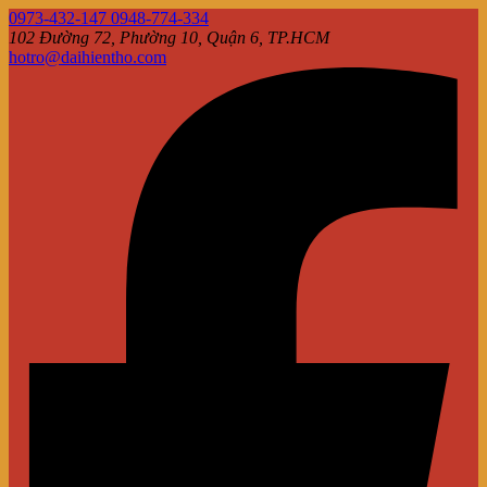
0973-432-147 0948-774-334
102 Đường 72, Phường 10, Quận 6, TP.HCM
hotro@daihientho.com