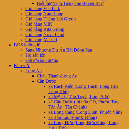
Biệt thự Vịnh Tiên (The Haven Bay)
Giỏ hàng Eco Park
Giỏ hàng Nam Long
Giỏ hàng Thắng Lợi Group
Giỏ hàng MIK
Giỏ hàng Kita Group
Giỏ hàng Nova Land
Giỏ hàng Masteri
BĐS khổng lồ
Sang Nhượng Dự Án Bất Động Sản
Tài sản lớn
Đất lớn làm dự án
Khu vực
Long An
Châu Thành-Long An
Cần Đước
xã Rạch Kiến (Long Trạch, Long Hòa,
Long Khê)
xã Mỹ Lệ (Tân Trạch, Long Sơn)
xã Cần Đước (thị trấn CĐ, Phước Tuy,
Tân Ân, Tân Chánh)
xã Long Cang (Long Định, Phước Vân)
xã Tân Lân (Phước Đông)
xã Long Hựu (Long Hựu Đông, Long
Hựu Tây)