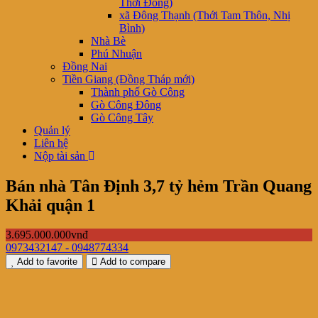
Thới Đông)
xã Đông Thạnh (Thới Tam Thôn, Nhị
Bình)
Nhà Bè
Phú Nhuận
Đồng Nai
Tiền Giang (Đồng Tháp mới)
Thành phố Gò Công
Gò Công Đông
Gò Công Tây
Quản lý
Liên hệ
Nộp tài sản
Bán nhà Tân Định 3,7 tỷ hẻm Trần Quang
Khải quận 1
3.695.000.000vnđ
0973432147 - 0948774334
Add to favorite
Add to compare