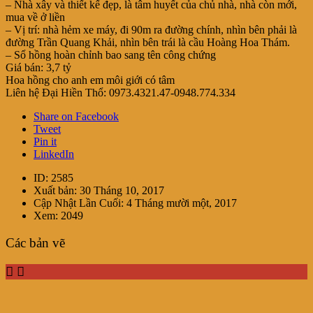
– Nhà xây và thiết kế đẹp, là tâm huyết của c
hủ nhà, nhà còn mới,
mua về ở liền
– Vị trí: nhà hẻm xe máy, đi 90m ra đường chính, nhìn bên phải là
đường Trần Quang Khải, nhìn bên trái là cầu Hoàng Hoa Thám.
– Sổ hồng hoàn chỉnh bao sang tên công chứng
Giá bán: 3,7 tỷ
Hoa hồng cho anh em môi giới có tâm
Liên hệ Đại Hiền Thổ: 0973.4321.47-0948.774.334
Share on Facebook
Tweet
Pin it
LinkedIn
ID:
2585
Xuất bản:
30 Tháng 10, 2017
Cập Nhật Lần Cuối:
4 Tháng mười một, 2017
Xem:
2049
Các bản vẽ