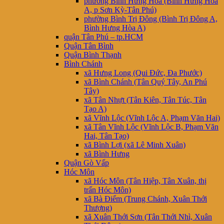
phường Bình Hưng Hòa (Bình Hưng Hòa
A, p Sơn Kỳ-Tân Phú)
phường Bình Trị Đông (Bình Trị Đông A,
Bình Hưng Hòa A)
quận Tân Phú – tp.HCM
Quận Tân Bình
Quận Bình Thạnh
Bình Chánh
xã Hưng Long (Qui Đức, Đa Phước)
xã Bình Chánh (Tân Quý Tây, An Phú
Tây)
xã Tân Nhựt (Tân Kiên, Tân Túc, Tân
Tạo A)
xã Vĩnh Lộc (Vĩnh Lộc A, Phạm Văn Hai)
xã Tân Vĩnh Lộc (Vĩnh Lộc B, Phạm Văn
Hai, Tân Tạo)
xã Bình Lợi (xã Lê Minh Xuân)
xã Bình Hưng
Quận Gò Vấp
Hóc Môn
xã Hóc Môn (Tân Hiệp, Tân Xuân, thị
trấn Hóc Môn)
xã Bà Điểm (Trung Chánh, Xuân Thới
Thượng)
xã Xuân Thới Sơn (Tân Thới Nhì, Xuân