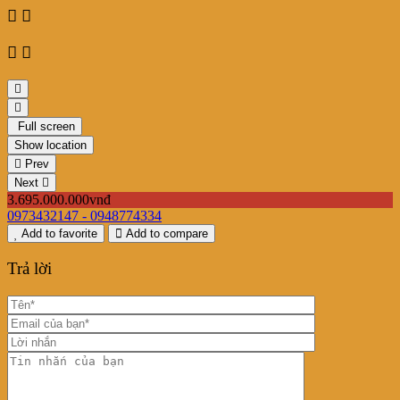
Bán nhà Tân Định 3,7 tỷ hẻm Trần Quang Khải quận 1
3.695.000.000vnđ
Full screen
Show location
Prev
Next
3.695.000.000vnđ
0973432147 - 0948774334
Add to favorite
Add to compare
Trả lời