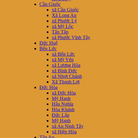
Cần Giuộc
xã Cần Giuộc
Xã Long An
xã Phước Lý
xã Mỹ Lộc
Tân Tập
xã Phước Vĩnh Tây
Đức Huệ
Bến Lức
xã Bến Lức
xã Mỹ Yên
xã Lương Hòa
xã Bình Đức
xã Nhựt Chánh
Xã Thạnh Lợi
Đức Hòa
xã Đức Hòa
Mỹ Hạnh
Hậu Nghĩa
Hòa Khánh
Đức Lập
Mỹ Hạnh
xã An Ninh Tây
xã Hiệp Hòa
Tân An