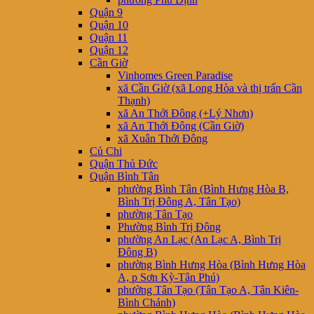
Quận 9
Quận 10
Quận 11
Quận 12
Cần Giờ
Vinhomes Green Paradise
xã Cần Giờ (xã Long Hòa và thị trấn Cần
Thạnh)
xã An Thới Đông (+Lý Nhơn)
xã An Thới Đông (Cần Giờ)
xã Xuân Thới Đông
Củ Chi
Quận Thủ Đức
Quận Bình Tân
phường Bình Tân (Bình Hưng Hòa B,
Bình Trị Đông A, Tân Tạo)
phường Tân Tạo
Phường Bình Trị Đông
phường An Lạc (An Lạc A, Bình Trị
Đông B)
phường Bình Hưng Hòa (Bình Hưng Hòa
A, p Sơn Kỳ-Tân Phú)
phường Tân Tạo (Tân Tạo A, Tân Kiên-
Bình Chánh)