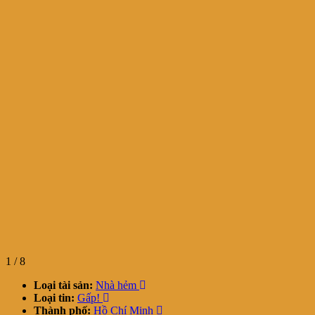
1
/
8
Loại tài sản:
Nhà hẻm
Loại tin:
Gấp!
Thành phố:
Hồ Chí Minh