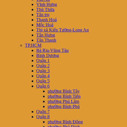
Vĩnh Hưng
Thủ Thừa
Tân trụ
Thạnh Hoá
Mộc Hoá
Thị xã Kiến Tường-Long An
Tân Hưng
Tân Thạnh
TP.HCM
Bà Rịa-Vũng Tàu
Bình Dương
Quận 1
Quận 2
Quận 3
Quận 4
Quận 5
Quận 6
phường Bình Tây
phường Bình Tiên
phường Phú Lâm
phường Bình Phú
Quận 7
Quận 8
phường Bình Đông
phường Phú Định