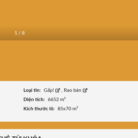
1
/
8
Loại tin:
Gấp!
,
Rao bán
Diện tích:
6652 m²
Kích thước lô:
85x70 m²