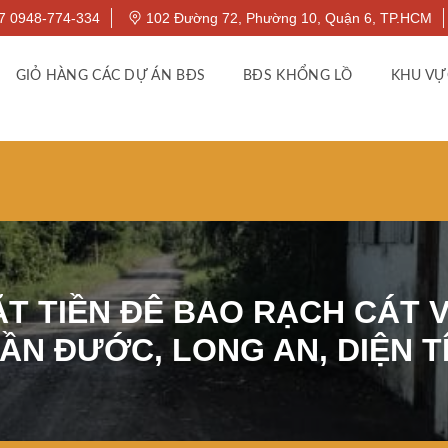
7 0948-774-334
102 Đường 72, Phường 10, Quận 6, TP.HCM
GIỎ HÀNG CÁC DỰ ÁN BĐS
BĐS KHỔNG LỒ
KHU VỰ
T TIỀN ĐÊ BAO RẠCH CÁT V
ẦN ĐƯỚC, LONG AN, DIỆN T