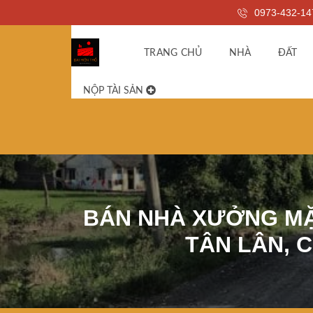
0973-432-14
TRANG CHỦ
NHÀ
ĐẤT
NỘP TÀI SẢN
BÁN NHÀ XƯỞNG MẶ
TÂN LÂN, C