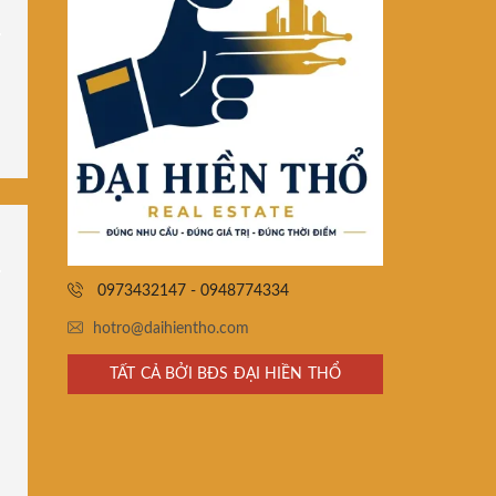
0973432147 - 0948774334
hotro@daihientho.com
TẤT CẢ BỞI BĐS ĐẠI HIỀN THỔ