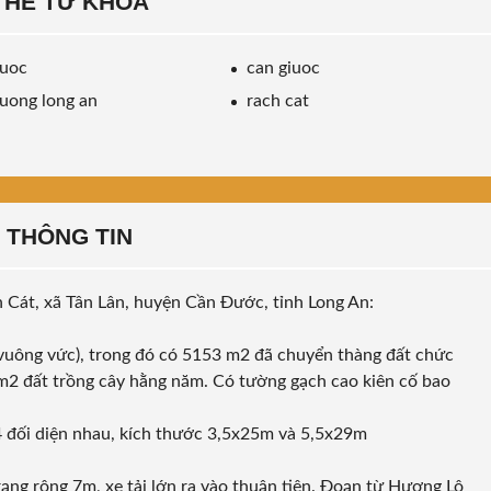
THẺ TỪ KHÓA
duoc
can giuoc
uong long an
rach cat
THÔNG TIN
Cát, xã Tân Lân, huyện Cần Đước, tỉnh Long An:
 vuông vức), trong đó có 5153 m2 đã chuyển thàng đất chức
 m2 đất trồng cây hằng năm. Có tường gạch cao kiên cố bao
4 đối diện nhau, kích thước 3,5x25m và 5,5x29m
ạng rộng 7m, xe tải lớn ra vào thuận tiện. Đoạn từ Hương Lộ