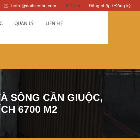
hotro@daihientho.com
Đăng nhập / Đăng ký
C
QUẢN LÝ
LIÊN HỆ
À SÔNG CẦN GIUỘC,
ÍCH 6700 M2