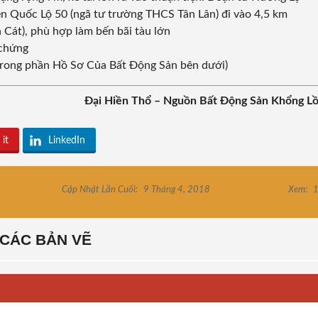
ền Quốc Lộ 50 (ngã tư trường THCS Tân Lân) đi vào 4,5 km
 Cát), phù hợp làm bến bãi tàu lớn
 chứng
 trong phần Hồ Sơ Của Bất Động Sản bên dưới)
Đại Hiền Thổ – Nguồn Bất Động Sản Khổng L
 it
LinkedIn
Cập Nhật Lần Cuối:
9 Tháng 4, 2018
Xem:
1
CÁC BẢN VẼ