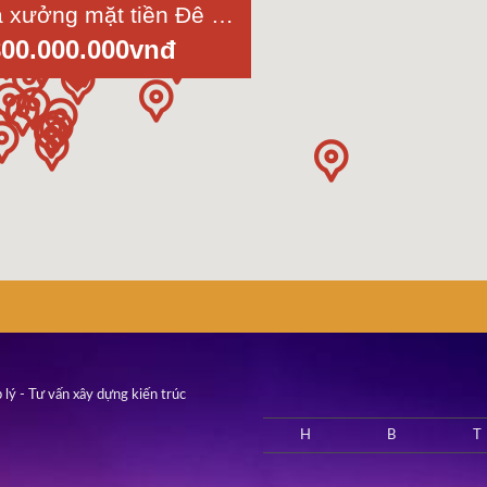
Bán nhà xưởng mặt tiền Đê Bao Rạch Cát và sông Cần Giuộc, Tân Lân, Cần Đước, Long An, diện tích 6700 m2
800.000.000vnđ
 lý - Tư vấn xây dựng kiến trúc
H
B
T