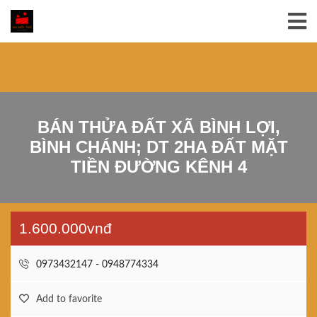
BÁN THỬA ĐẤT XÃ BÌNH LỢI,
BÌNH CHÁNH; DT 2HA ĐẤT MẶT
TIỀN ĐƯỜNG KÊNH 4
1.600.000vnđ
0973432147 - 0948774334
Add to favorite