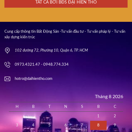
TẤT CẢ BỞI BĐS ĐẠI HIỀN THỔ
Cung cấp thông tin Bất Động Sản -Tư vấn đầu tư - Tư vấn pháp lý - Tư vấn
xây dựng kiến trúc
102 đường 72, Phường 10, Quận 6, TP. HCM
0973.4321.47 - 0948.774.334
hotro@daihientho.com
Tháng 8 2026
H
B
T
N
S
B
C
1
2
3
4
5
6
7
8
9