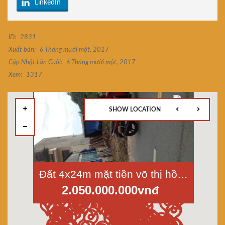
LinkedIn
ID:
2831
Xuất bản:
6 Tháng mười một, 2017
Cập Nhật Lần Cuối:
6 Tháng mười một, 2017
Xem:
1317
SHOW LOCATION
Đất 4x24m mặt tiền võ thị hồi – Xuân Thới Sơn, Hóc Môn 2.05tỷ
2.050.000.000vnđ