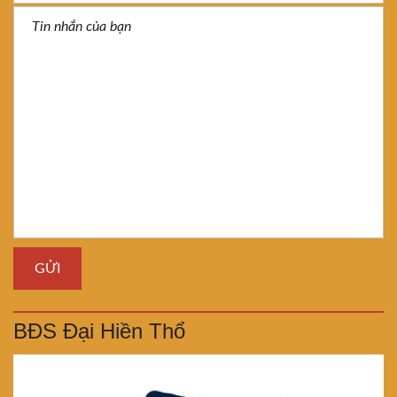
BĐS Đại Hiền Thổ