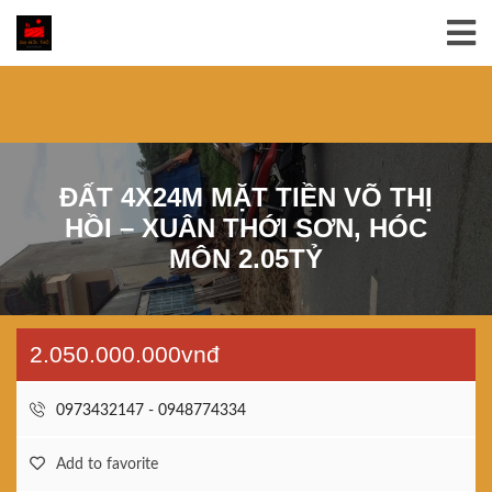
ĐẤT 4X24M MẶT TIỀN VÕ THỊ
HỒI – XUÂN THỚI SƠN, HÓC
MÔN 2.05TỶ
2.050.000.000vnđ
0973432147 - 0948774334
Add to favorite