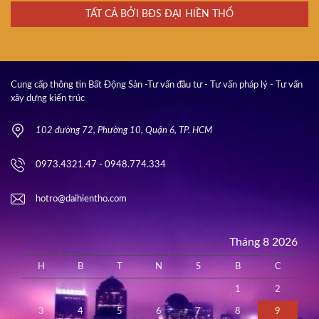
TẤT CẢ BỞI BĐS ĐẠI HIỀN THỔ
Cung cấp thông tin Bất Động Sản -Tư vấn đầu tư - Tư vấn pháp lý - Tư vấn
xây dựng kiến trúc
102 đường 72, Phường 10, Quận 6, TP. HCM
0973.4321.47 - 0948.774.334
hotro@daihientho.com
Tháng 8 2026
H
B
T
N
S
B
C
1
2
3
4
5
6
7
8
9