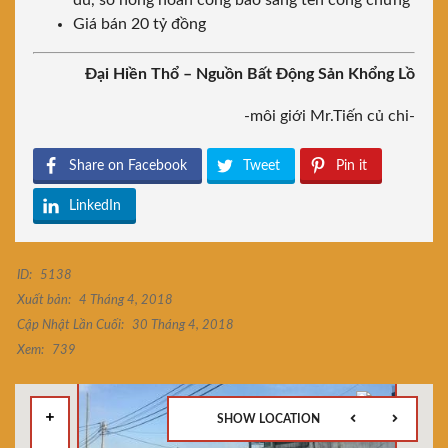
đủ, sổ hồng hoàn công bao sang tên công chứng
Giá bán 20 tỷ đồng
Đại Hiền Thổ – Nguồn Bất Động Sản Khổng Lồ
-môi giới Mr.Tiến củ chi-
Share on Facebook
Tweet
Pin it
LinkedIn
ID:
5138
Xuất bản:
4 Tháng 4, 2018
Cập Nhật Lần Cuối:
30 Tháng 4, 2018
Xem:
739
SHOW LOCATION