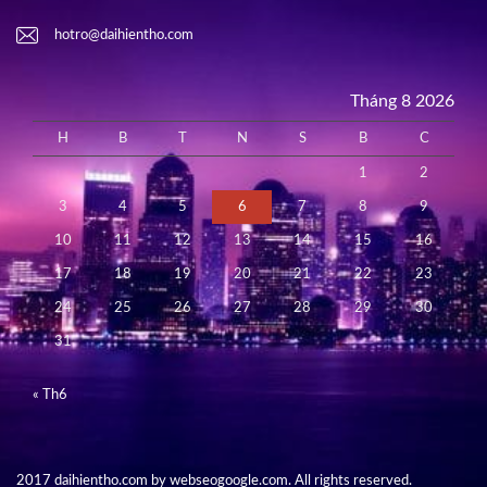
hotro@daihientho.com
Tháng 8 2026
H
B
T
N
S
B
C
1
2
3
4
5
6
7
8
9
10
11
12
13
14
15
16
17
18
19
20
21
22
23
24
25
26
27
28
29
30
31
« Th6
2017 daihientho.com by webseogoogle.com. All rights reserved.