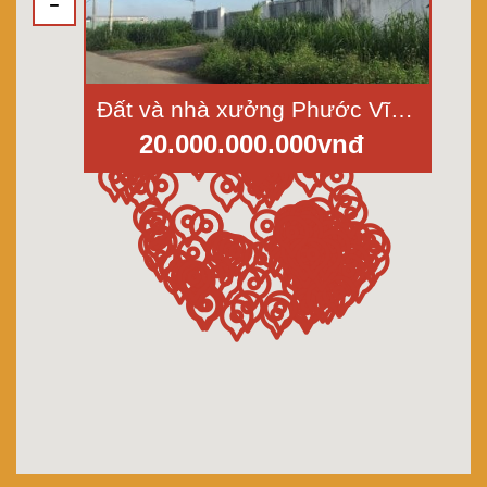
Đất và nhà xưởng Phước Vĩnh An, Củ Chi, diện tích 3000m2, xây 1000m2 hoàn thiện
20.000.000.000vnđ