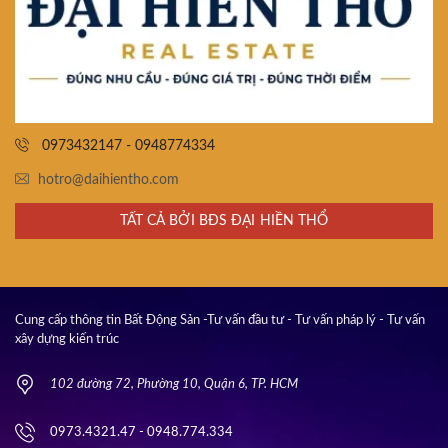
0973432147 - 0948774334
hotro@daihientho.com
TẤT CẢ BỞI BĐS ĐẠI HIỀN THỔ
Cung cấp thông tin Bất Động Sản -Tư vấn đầu tư - Tư vấn pháp lý - Tư vấn
xây dựng kiến trúc
102 đường 72, Phường 10, Quận 6, TP. HCM
0973.4321.47 - 0948.774.334