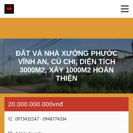
ĐẤT VÀ NHÀ XƯỞNG PHƯỚC
VĨNH AN, CỦ CHI, DIỆN TÍCH
3000M2, XÂY 1000M2 HOÀN
THIỆN
20.000.000.000vnđ
0973432147 - 0948774334