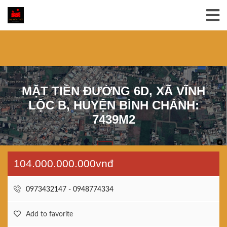
MẶT TIỀN ĐƯỜNG 6D, XÃ VĨNH
LỘC B, HUYỆN BÌNH CHÁNH:
7439M2
104.000.000.000vnđ
0973432147 - 0948774334
Add to favorite