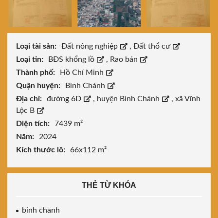
Loại tài sản:
Đất nông nghiệp
,
Đất thổ cư
Loại tin:
BĐS khổng lồ
,
Rao bán
Thành phố:
Hồ Chí Minh
Quận huyện:
Bình Chánh
Địa chỉ:
đường 6D
,
huyện Bình Chánh
,
xã Vĩnh
Lộc B
Diện tích:
7439 m²
Năm:
2024
Kích thước lô:
66x112 m²
THẺ TỪ KHÓA
binh chanh