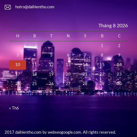
hotro@daihientho.com
Tháng 8 2026
H
B
T
N
S
B
C
1
2
3
4
5
6
7
8
9
10
11
12
13
14
15
16
17
18
19
20
21
22
23
24
25
26
27
28
29
30
31
« Th6
2017 daihientho.com by webseogoogle.com. All rights reserved.