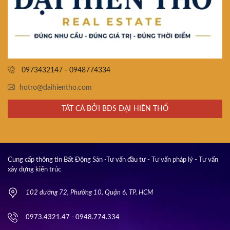
0973432147 - 0948774334
hotro@daihientho.com
TẤT CẢ BỞI BĐS ĐẠI HIỀN THỔ
Cung cấp thông tin Bất Động Sản -Tư vấn đầu tư - Tư vấn pháp lý - Tư vấn
xây dựng kiến trúc
102 đường 72, Phường 10, Quận 6, TP. HCM
0973.4321.47 - 0948.774.334