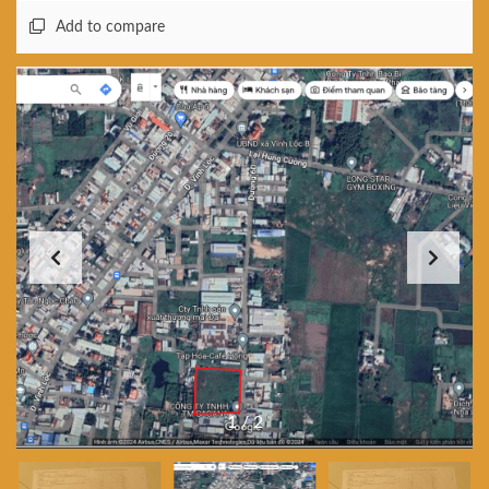
Add to compare
1
/
2