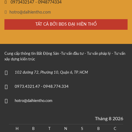
0973432147 - 0948774334
hotro@daihientho.com
TẤT CẢ BỞI BĐS ĐẠI HIỀN THỔ
Cung cấp thông tin Bất Động Sản -Tư vấn đầu tư - Tư vấn pháp lý - Tư vấn
xây dựng kiến trúc
102 đường 72, Phường 10, Quận 6, TP. HCM
0973.4321.47 - 0948.774.334
hotro@daihientho.com
Tháng 8 2026
H
B
T
N
S
B
C