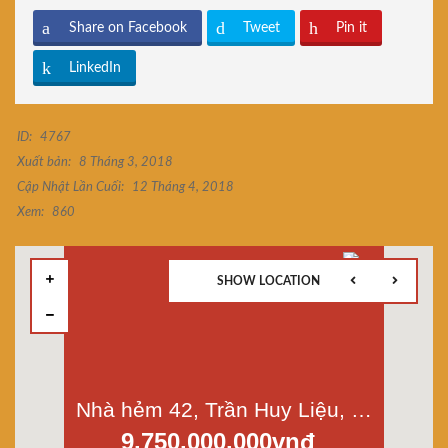
Share on Facebook
Tweet
Pin it
LinkedIn
ID:
4767
Xuất bản:
8 Tháng 3, 2018
Cập Nhật Lần Cuối:
12 Tháng 4, 2018
Xem:
860
SHOW LOCATION
Nhà hẻm 42, Trần Huy Liệu, phường 12, Phú Nhuận, Diện tích 81m2
9.750.000.000vnđ