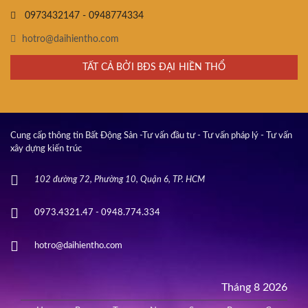
0973432147 - 0948774334
hotro@daihientho.com
TẤT CẢ BỞI BĐS ĐẠI HIỀN THỔ
Cung cấp thông tin Bất Động Sản -Tư vấn đầu tư - Tư vấn pháp lý - Tư vấn
xây dựng kiến trúc
102 đường 72, Phường 10, Quận 6, TP. HCM
0973.4321.47 - 0948.774.334
hotro@daihientho.com
Tháng 8 2026