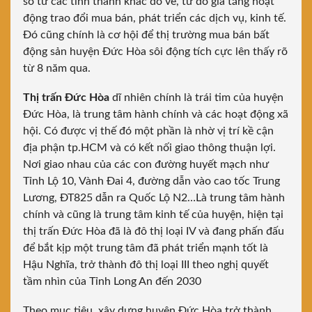
số từ các tỉnh thành khác đỗ về, từ đó gia tăng hoạt
động trao đổi mua bán, phát triển các dịch vụ, kinh tế.
Đó cũng chính là cơ hội để thị trường mua bán bất
động sản huyện Đức Hòa sôi động tích cực lên thấy rõ
từ 8 năm qua.
Thị trấn Đức Hòa
dĩ nhiên chính là trái tim của huyện
Đức Hòa, là trung tâm hành chính và các hoạt động xã
hội. Có được vị thế đó một phần là nhờ vị trí kề cận
địa phận tp.HCM và có kết nối giao thông thuận lợi.
Nơi giao nhau của các con đường huyết mạch như
Tỉnh Lộ 10, Vành Đai 4, đường dẫn vào cao tốc Trung
Lương, ĐT825 dẫn ra Quốc Lộ N2…Là trung tâm hành
chính và cũng là trung tâm kinh tế của huyện, hiện tại
thị trấn Đức Hòa đã là đô thị loại IV và đang phấn đấu
để bắt kịp một trung tâm đã phát triển mạnh tốt là
Hậu Nghĩa, trở thành đô thị loại III theo nghị quyết
tầm nhìn của Tỉnh Long An đến 2030
Theo mục tiêu, xây dựng huyện Đức Hòa trở thành