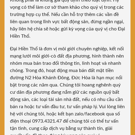
Không phải là khung giá quy định theo luật định. Hy
vọng có thể làm cơ sở tham khảo cho quý vị trong các
trường hợp cụ thể. Nếu cần hỗ trợ thêm các vần đề
liên quan trong lĩnh vực bất động sản, đừng ngần ngại,
hãy liên hệ chia sẽ hoặc gửi kỳ vọng của quý vị cho Đại
Hiền Thổ.
Đại Hiền Thổ là đơn vị môi giới chuyên nghiệp, kết nối
mạng lưới môi giới-cò đất địa phương, hình thành nên
nhóm mua bán trao đổi thông tin, linh hoạt và nhanh
chóng. Trong đó, hoạt động mua bán đất mặt tiền
đường N2 Hòa Khánh Đông, Đức Hòa là hạn mục nổi
bật trong các năm qua. Chúng tôi hoang nghênh quý
cư dân địa phương đang nắm giữ các nguồn quỹ bất
động sản, các loại tài sản nhà đất, nếu có nhu cầu cần
bán ra hoặc tư vấn đầu tư, tư vấn pháp lý. Vui lòng liên
hệ với chúng tôi, hoặc kết bạn zalo/facebook qua số
điện thoại 0973.4321.47 để chúng tôi có thể tư vấn
tận tình, cung cấp dịch vụ bằng sự thành tín, giải