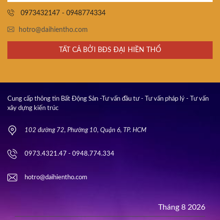
0973432147 - 0948774334
hotro@daihientho.com
TẤT CẢ BỞI BĐS ĐẠI HIỀN THỔ
Cung cấp thông tin Bất Động Sản -Tư vấn đầu tư - Tư vấn pháp lý - Tư vấn
xây dựng kiến trúc
102 đường 72, Phường 10, Quận 6, TP. HCM
0973.4321.47 - 0948.774.334
hotro@daihientho.com
Tháng 8 2026