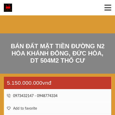
BÁN ĐẤT MẶT TIỀN ĐƯỜNG N2
HÒA KHÁNH ĐÔNG, ĐỨC HÒA,
DT 504M2 THỔ CƯ
5.150.000.000vnđ
0973432147 - 0948774334
Add to favorite