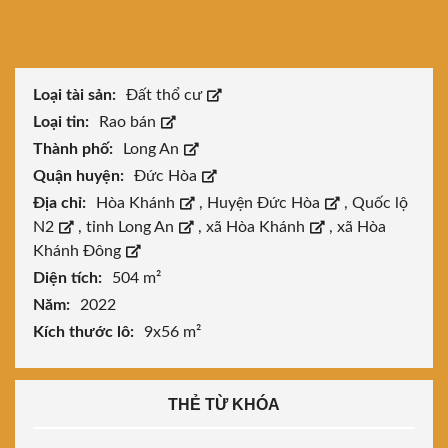
Loại tài sản:
Đất thổ cư
Loại tin:
Rao bán
Thành phố:
Long An
Quận huyện:
Đức Hòa
Địa chỉ:
Hòa Khánh
,
Huyện Đức Hòa
,
Quốc lộ
N2
,
tỉnh Long An
,
xã Hòa Khánh
,
xã Hòa
Khánh Đông
Diện tích:
504 m²
Năm:
2022
Kích thước lô:
9x56 m²
THẺ TỪ KHÓA