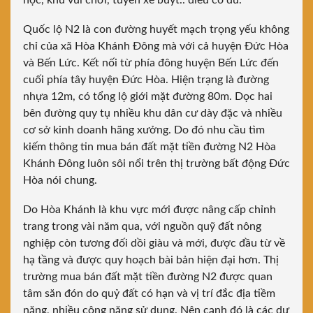
học, khu vui chơi, tuyến xe buýt.. điều có đủ.
Quốc lộ N2 là con đường huyết mạch trọng yếu không
chỉ của xã Hòa Khánh Đông mà với cả huyện Đức Hòa
và Bến Lức. Kết nối từ phía đông huyện Bến Lức đến
cuối phía tây huyện Đức Hòa. Hiện trạng là đường
nhựa 12m, có tổng lộ giới mặt đường 80m. Dọc hai
bên đường quy tụ nhiều khu dân cư dày đặc và nhiều
cơ sở kinh doanh hãng xưởng. Do đó nhu cầu tìm
kiếm thông tin mua bán đất mặt tiền đường N2 Hòa
Khánh Đông luôn sôi nổi trên thị trường bất động Đức
Hòa nói chung.
Do Hòa Khánh là khu vực mới được nâng cấp chỉnh
trang trong vài năm qua, với nguồn quỹ đất nông
nghiệp còn tương đối dồi giàu và mới, được đầu từ về
hạ tầng và được quy hoạch bài bản hiện đại hơn. Thị
trường mua bán đất mặt tiền đường N2 được quan
tâm săn đón do quỷ đất có hạn và vị trí đắc địa tiềm
năng, nhiều công năng sử dụng. Nên cạnh đó là các dự