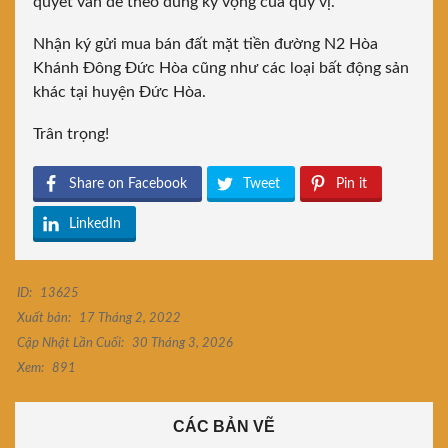
quyết vấn đề theo đúng kỳ vọng của quý vị.
Nhận ký gửi mua bán đất mặt tiền đường N2 Hòa
Khánh Đông Đức Hòa cũng như các loại bất động sản
khác tại huyện Đức Hòa.
Trân trọng!
Share on Facebook
Tweet
Pin it
LinkedIn
ID:
13625
Xuất bản:
17 Tháng 2, 2022
Cập Nhật Lần Cuối:
30 Tháng 3, 2026
Xem:
891
CÁC BẢN VẼ