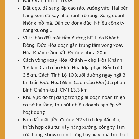
Đất ONT, thổ cư 100%
Đất đẹp, đã sang lấp cao ráo, vuông vức. Hai bên
hàng xóm đã xây nhà, ranh rõ ràng. Xung quanh
không mồ mã. Dân cư đông đúc. Nhiều công ty
hãng xưởng…
Vị trí bán đất mặt tiền đường N2 Hòa Khánh
Đông, Đức Hòa đoạn gần trung tâm vòng xoay
Hòa Khánh sầm uất. Đường nhựa 20m.
Cách vòng xoay Hòa Khánh – chợ Hòa Khánh
1,6 km. Cách cầu Đức Hòa (địa phận Bến Lức)
3,5km. Cách Tỉnh Lộ 10 (cuối đường ngay ngã 3
thị trấn Đức Hòa) 6km. Cách Cầu Đôi )địa phận
Bình Chánh-tp.HCM) 13,3 km
Khu vực đô thị đang trong giai đoạn hoàn thiện
cơ sở hạ tầng, thu hút nhiều doanh nghiệp về
hoạt động
Bán đất mặt tiền đường N2 vị trí đẹp đắc địa,
thích hợp đầu tư, xây hãng xưởng, công ty, làm
cửa hàng, showroom trưng bày, xây nhà trọ, biệt