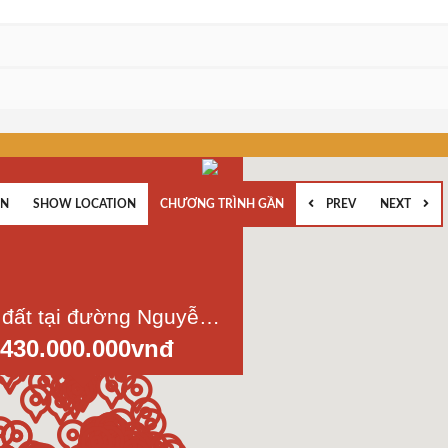
EN
SHOW LOCATION
CHƯƠNG TRÌNH GẦN
PREV
NEXT
Bán lô đất tại đường Nguyễn Thị Quơ, Tỉnh Lộ 8, xã Tân Thạnh Tây, Củ Chi, Dt 5x22m
.430.000.000vnđ