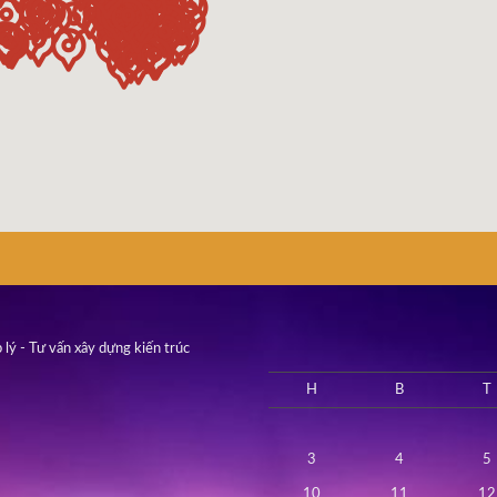
 lý - Tư vấn xây dựng kiến trúc
H
B
T
3
4
5
10
11
12