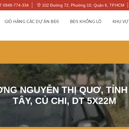
7 0948-774-334
102 Đường 72, Phường 10, Quận 6, TP.HCM
GIỎ HÀNG CÁC DỰ ÁN BĐS
BĐS KHỔNG LỒ
KHU VỰ
ỜNG NGUYỄN THỊ QUƠ, TỈNH 
TÂY, CỦ CHI, DT 5X22M