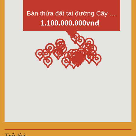
Bán thừa đất tại đường Cây Gõ-TL15, xã An Nhơn Tây, Củ Chi, Dt 1005m2 giá 1,1 tỷ
1.100.000.000vnđ