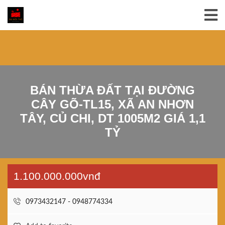
BÁN THỪA ĐẤT TẠI ĐƯỜNG
CÂY GÕ-TL15, XÃ AN NHƠN
TÂY, CỦ CHI, DT 1005M2 GIÁ 1,1
TỶ
1.100.000.000vnđ
0973432147 - 0948774334