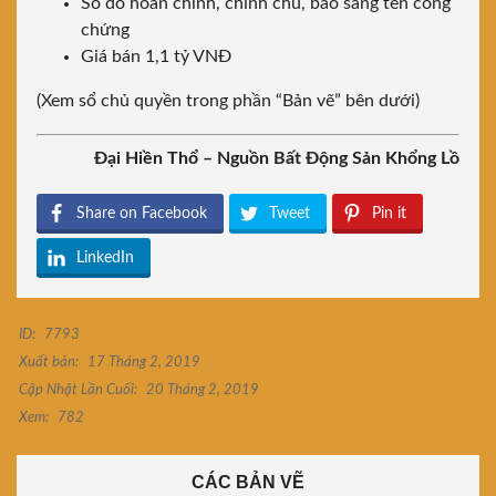
Sổ đỏ hoàn chỉnh, chính chủ, bao sang tên công
chứng
Giá bán 1,1 tỷ VNĐ
(Xem sổ chủ quyền trong phần “Bản vẽ” bên dưới)
Đại Hiền Thổ – Nguồn Bất Động Sản Khổng Lồ
Share on Facebook
Tweet
Pin it
LinkedIn
ID:
7793
Xuất bản:
17 Tháng 2, 2019
Cập Nhật Lần Cuối:
20 Tháng 2, 2019
Xem:
782
CÁC BẢN VẼ