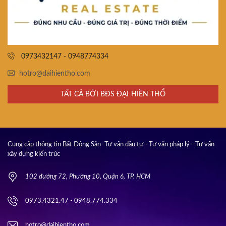
0973432147 - 0948774334
hotro@daihientho.com
TẤT CẢ BỞI BĐS ĐẠI HIỀN THỔ
Cung cấp thông tin Bất Động Sản -Tư vấn đầu tư - Tư vấn pháp lý - Tư vấn
xây dựng kiến trúc
102 đường 72, Phường 10, Quận 6, TP. HCM
0973.4321.47 - 0948.774.334
hotro@daihientho.com