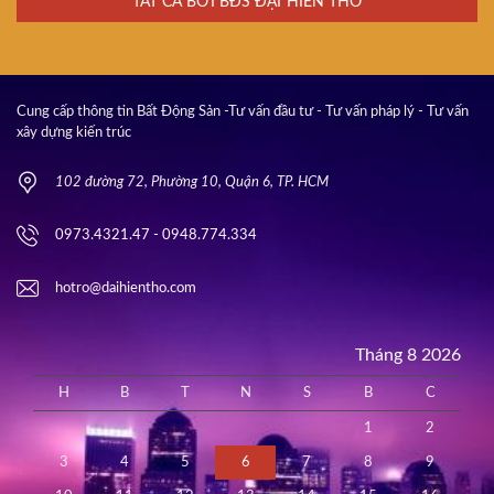
TẤT CẢ BỞI BĐS ĐẠI HIỀN THỔ
Cung cấp thông tin Bất Động Sản -Tư vấn đầu tư - Tư vấn pháp lý - Tư vấn
xây dựng kiến trúc
102 đường 72, Phường 10, Quận 6, TP. HCM
0973.4321.47 - 0948.774.334
hotro@daihientho.com
Tháng 8 2026
H
B
T
N
S
B
C
1
2
3
4
5
6
7
8
9