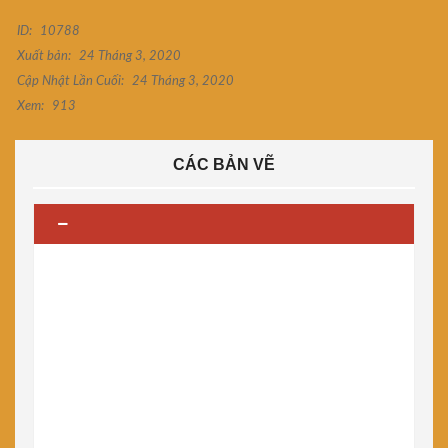
ID:
10788
Xuất bản:
24 Tháng 3, 2020
Cập Nhật Lần Cuối:
24 Tháng 3, 2020
Xem:
913
CÁC BẢN VẼ