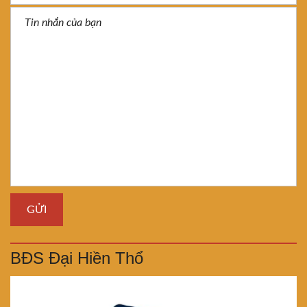
BĐS Đại Hiền Thổ