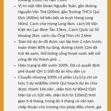
khoảng 350m, nở hậu 150m
Vị trí mặt tiền Đoàn Nguyễn Tuấn, gần đường
Nguyễn Văn Thê (200m), gần Trường THCS Qui
Đức (400m), kế bên bến xe buýt Hưng Long
(40m). Cách chợ Hưng Long 4km, cách Võ Văn
Kiệt-An Lạc-Bình Tân 13km,. Cách Quốc Lộ 50
khoảng 2km, cách cầu Ông Thìn chỉ 2,6km
Toàn bộ dự án đã được san lấp hơn 2 năm trước,
hoàn thiện 80% hạ tầng, đường chính 12m đả
trãi đá xanh, thể thống cống thoát nước kết nối
công đô thị thành phố …
Hiện trạng là đất vườn 100%. Đã có quyết định
phê duyệt QH 1/500 dự án khu dân cư
Chuyển nhượng 100% cổ phần cty (cty chỉ sở
hữu 1 dự án)Điều chỉnh Qui hoạch dự án chia
được thành 166 nền , diện tích từ 80m2 (QH
hiện tại có 102 nền, diện tích từ 120m2) thời
gian 6-8 tháng, trong đó 4 tháng có văn bản
chấp thuận chủ trương cho phép điều chỉnh, giá