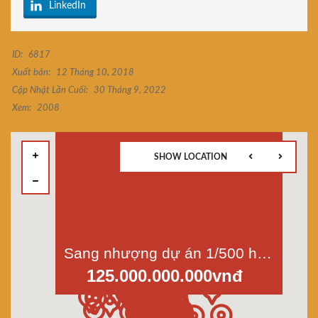
LinkedIn
ID:
6817
Xuất bản:
12 Tháng 10, 2018
Cập Nhật Lần Cuối:
30 Tháng 9, 2022
Xem:
2008
SHOW LOCATION
Sang nhượng dự án 1/500 huyện Bình Chánh mặt tiền Đoàn Nguyễn Tuấn, xã Qui Đức. Dt 2,6 ha
125.000.000.000vnđ