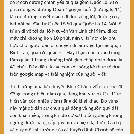
có 2 con đường chính yếu đi qua gồm Quốc Lộ 50 ở
phía đông và đường Đoàn Nguyện Tuấn (hương lộ 11)
là con đường huyết mạch đi dọc vùng lõi, đường này
kết nối hai đầu từ Quốc Lộ 50 qua Quốc Lộ 1A. Với lộ
trình đi về tới đại lộ Nguyễn Văn Linh chỉ 9km, đi xe
máy chỉ khoảng hơn 10 phút, nên vị trí nơi đây phù
hợp cho người dân di chuyển đi làm việc tại các quận
Bình Tân, quận 6, quận 5… Hay thậm chí là vào trung
tâm quận 1 trong khoảng thời gian chấp nhận được là
40 phút. Đây điều là các con số thống kê thực tế dựa
trên google.map và trải nghiệm của người viết.
Thị trường mua bán huyện Bình Chánh vốn cực kỳ sôi
động trong nhiều năm qua, riêng khu vực xã Qui Đức
hiện vẫn còn nhiều tiềm năng để khai khác. Do vùng
này mật độ dân cư chưa quá đông và nguồn quỹ đất
còn khá nhiều, trong khi đó cơ sở hạ tầng đang không
ngừng được nâng cấp quy mô và hiện đại hơn. Giá trị
và quy mô thị trường của cả huyện Bình Chánh sẽ còn