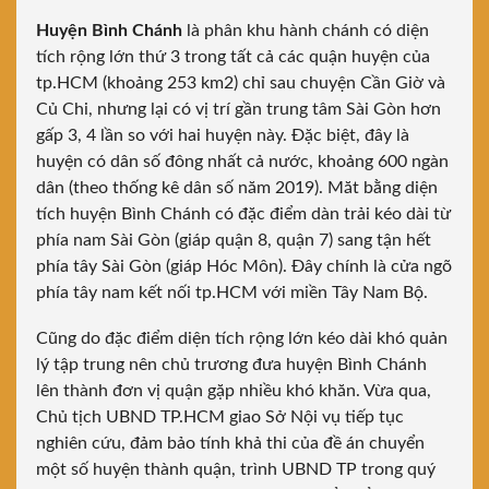
Huyện Bình Chánh
là phân khu hành chánh có diện
tích rộng lớn thứ 3 trong tất cả các quận huyện của
tp.HCM (khoảng 253 km2) chỉ sau chuyện Cần Giờ và
Củ Chi, nhưng lại có vị trí gần trung tâm Sài Gòn hơn
gấp 3, 4 lần so với hai huyện này. Đặc biệt, đây là
huyện có dân số đông nhất cả nước, khoảng 600 ngàn
dân (theo thống kê dân số năm 2019). Măt bằng diện
tích huyện Bình Chánh có đặc điểm dàn trải kéo dài từ
phía nam Sài Gòn (giáp quận 8, quận 7) sang tận hết
phía tây Sài Gòn (giáp Hóc Môn). Đây chính là cửa ngõ
phía tây nam kết nối tp.HCM với miền Tây Nam Bộ.
Cũng do đặc điểm diện tích rộng lớn kéo dài khó quản
lý tập trung nên chủ trương đưa huyện Bình Chánh
lên thành đơn vị quận gặp nhiều khó khăn. Vừa qua,
Chủ tịch UBND TP.HCM giao Sở Nội vụ tiếp tục
nghiên cứu, đảm bảo tính khả thi của đề án chuyển
một số huyện thành quận, trình UBND TP trong quý