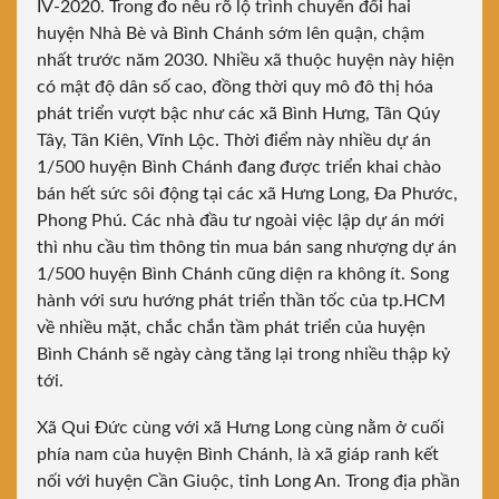
IV-2020. Trong đo nêu rõ lộ trình chuyển đổi hai
huyện Nhà Bè và Bình Chánh sớm lên quận, chậm
nhất trước năm 2030. Nhiều xã thuộc huyện này hiện
có mật độ dân số cao, đồng thời quy mô đô thị hóa
phát triển vượt bậc như các xã Bình Hưng, Tân Qúy
Tây, Tân Kiên, Vĩnh Lộc. Thời điểm này nhiều dự án
1/500 huyện Bình Chánh đang được triển khai chào
bán hết sức sôi động tại các xã Hưng Long, Đa Phước,
Phong Phú. Các nhà đầu tư ngoài việc lập dự án mới
thì nhu cầu tìm thông tin mua bán sang nhượng dự án
1/500 huyện Bình Chánh cũng diện ra không ít. Song
hành với sưu hướng phát triển thần tốc của tp.HCM
về nhiều mặt, chắc chắn tầm phát triển của huyện
Bình Chánh sẽ ngày càng tăng lại trong nhiều thập kỷ
tới.
Xã Qui Đức cùng với xã Hưng Long cùng nằm ở cuối
phía nam của huyện Bình Chánh, là xã giáp ranh kết
nối với huyện Cần Giuộc, tỉnh Long An. Trong địa phần