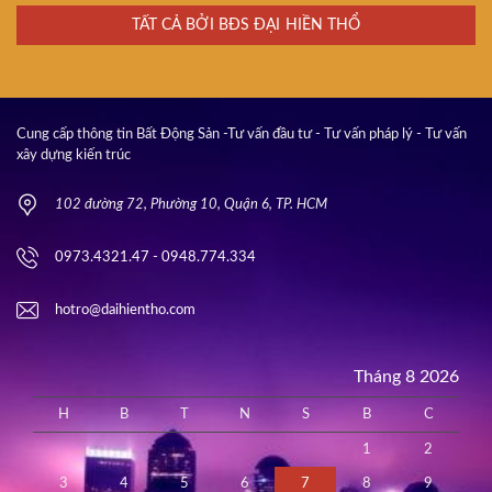
TẤT CẢ BỞI BĐS ĐẠI HIỀN THỔ
Cung cấp thông tin Bất Động Sản -Tư vấn đầu tư - Tư vấn pháp lý - Tư vấn
xây dựng kiến trúc
102 đường 72, Phường 10, Quận 6, TP. HCM
0973.4321.47 - 0948.774.334
hotro@daihientho.com
Tháng 8 2026
H
B
T
N
S
B
C
1
2
3
4
5
6
7
8
9